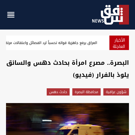
الأخبار
الزيدي يوجه برفع الجاهزية الأمنية والاستعداد القتالي في العر
العاجلة
البصرة.. مصرع امرأة بحادث دهس والسائق
يلوذ بالفرار (فيديو)
شؤون عراقية
محافظة البصرة
حادث دهس