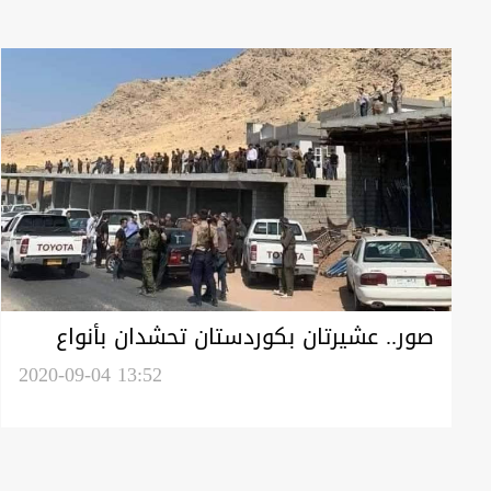
صور.. عشيرتان بكوردستان تحشدان بأنواع
الاسلحة ومخاوف من نزاع "عنيف"
2020-09-04 13:52