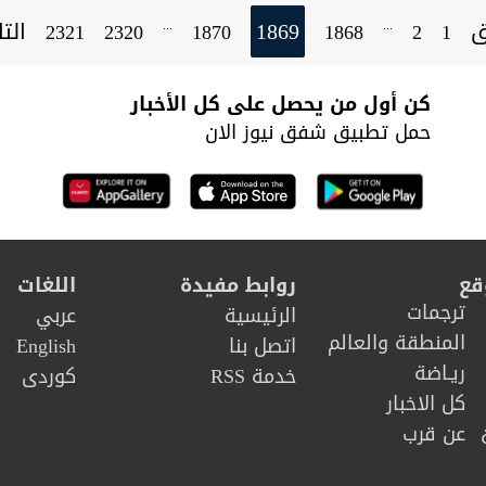
ق
1869
الت
...
...
2321
2320
1870
1868
2
1
كن أول من يحصل على كل الأخبار
حمل تطبيق شفق نيوز الان
قع
روابط مفيدة
اللغات
ترجمات
الرئيسية
عربي
المنطقة والعالم
اتصل بنا
English
ريـاضة
خدمة RSS
كوردى
كل الاخبار
عن قرب