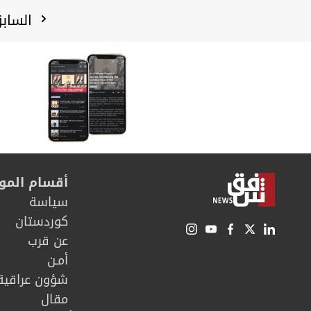
الساب
أقسام المو
سیاسة
كوردستان
عن قرب
أمـن
شؤون عراقية
مقال