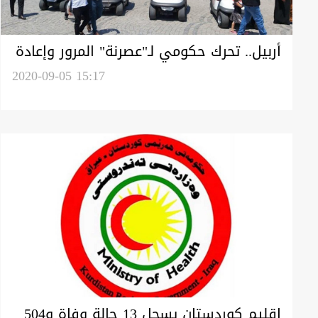
أربيل.. تحرك حكومي لـ"عصرنة" المرور وإعادة
تنظيم الشوارع
2020-09-05 15:17
اقليم كوردستان يسجل 13 حالة وفاة و504