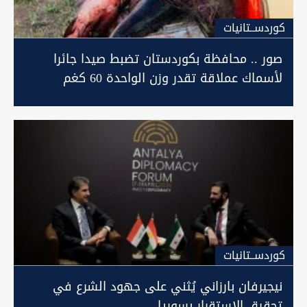
كوردســتانيات
صور .. محافظة بكوردستان تضبط صيدا جائرا
لأسماك عملاقة تقدر وزن الواحدة 60 كغم
كوردســتانيات
نيجيرفان بارزاني يُثني على جهود الشرع في
تحقيق الإستقرار بسوريا