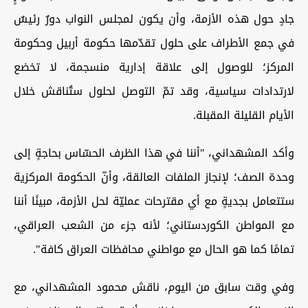
جادٍ حول هذه الأزمة، وأن يكون لمجلس النواب دورٌ رئيسٌ
في جمع الأطراف على حلول تقدّمها حكومة أربيل وحكومة
المركز؛ للوصول إلى علاقة إدارية منسجمة، لا تخضع
لارتدادات سياسية، وقد تمّ التوصل لحلول ستُناقش خلال
الأيام القليلة المقبلة.
وأكد المشهداني، "أننا في هذا الظرف الحسّاس بحاجةٍ إلى
وحدة الصف؛ لإنجاز الملفات العالقة، وأنّ الحكومة المركزية
ستتعامل بجديةٍ مع أي مقترحات عمليّة لحل الأزمة، مبينًا أننا
مع المواطن الكوردستاني؛ لأنه جزء من الشعب العراقي،
تمامًا كما هو الحال مع مواطني محافظات العراق كافة".
وفي وقت سابق من اليوم، ناقش محمود المشهداني، مع