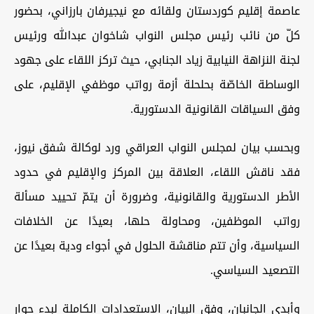
عاصمة إقليم كوردستان ولقائه مع نيجيرفان بارزاني، بحضور
كلّ من نائب رئيس مجلس النواب شاخوان عبدالله ورئيس
لجنة النزاهة النيابية زياد الجنابي، حيث تركز اللقاء على جهود
الوساطة الخاصّة بحلحلة أزمة رواتب موظفي الإقليم، على
وفق السياقات القانونية الدستورية.
وبحسب بيان لمجلس النواب العراقي ورد لوكالة شفق نيوز،
فقد ناقش اللقاء، العلاقة بين المركز والإقليم في حدود
الأطر الدستورية والقانونية، وضرورة أن يتمّ تحييد مسألة
رواتب الموظفين، ومحاولة حلها، بعيدًا عن الخلافات
السياسية، وأن تتم مناقشة الحلول في أجواء ودية بعيدًا عن
التصعيد السياسي.
وأبدى الجانبان، وفق البيان، الاستعدادات الكاملة لبدء حوارٍ