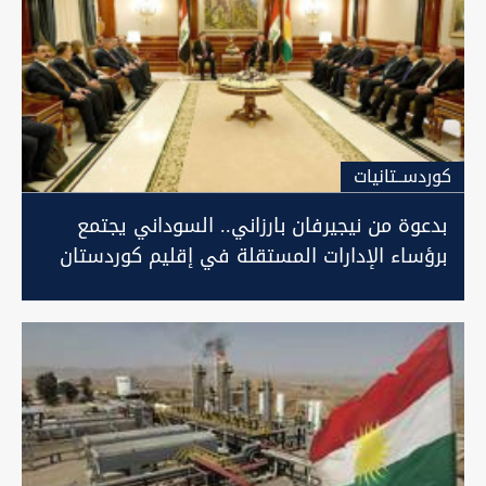
كوردســتانيات
بدعوة من نيجيرفان بارزاني.. السوداني يجتمع
برؤساء الإدارات المستقلة في إقليم كوردستان
(صور)