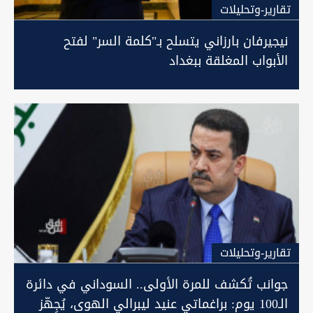
تقارير-وتحليلات
نيجيرفان بارزاني يتسلح بـ"كلمة السر" لفتح
الأبواب المغلقة ببغداد
تقارير-وتحليلات
جوانب تُكشف للمرة الأولى.. السوداني في دائرة
الـ100 يوم: براغماتي عنيد ليبرالي الهوى، يُجِهّز