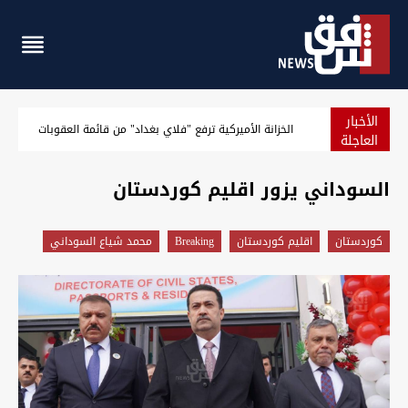
الأخبار
توصية باكستانية لتعزيز العلاقة مع العراق إثر "دوره الإقليمي الجدي
العاجلة
السوداني يزور اقليم كوردستان
كوردستان
اقليم كوردستان
Breaking
محمد شياع السوداني