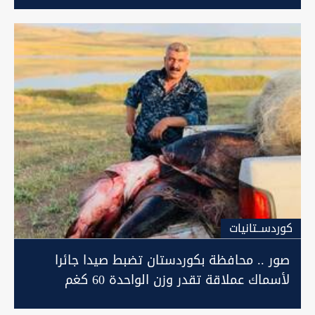
كوردســتانيات
صور .. محافظة بكوردستان تضبط صيدا جائرا
لأسماك عملاقة تقدر وزن الواحدة 60 كغم