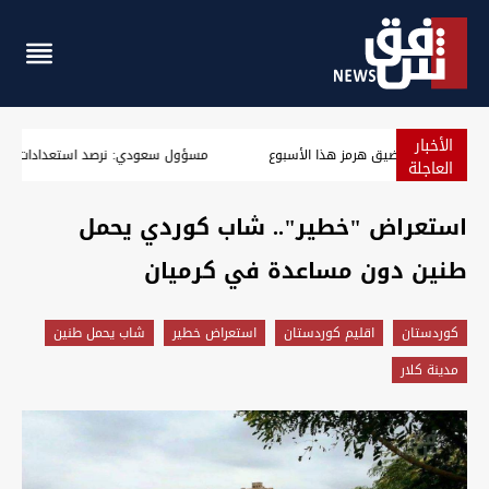
الأخبار
"كليبر": 6 ناقلات نفط خام فقط غادرت مضيق هرمز هذا الأسبوع
العاجلة
استعراض "خطير".. شاب كوردي يحمل
طنين دون مساعدة في كرميان
كوردستان
اقليم كوردستان
استعراض خطير
شاب يحمل طنين
مدينة كلار