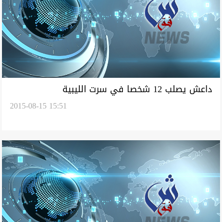
داعش يصلب 12 شخصا في سرت الليبية
2015-08-15 15:51