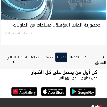
"جمهورية المانيا المؤقتة.. مساحات من الحاويات
2015-08-15 12:57
والنفيات خاصة لاولوف الاجئين
1
2
16720
16721
16722
16953
16954
التالي
...
...
السابق
كن أول من يحصل على كل الأخبار
حمل تطبيق شفق نيوز الان