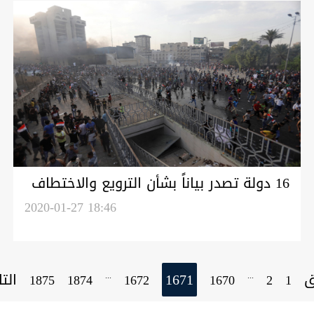
16 دولة تصدر بياناً بشأن الترويع والاختطاف
في العراق وتوجه رسالة لبغداد
2020-01-27 18:46
ق
1671
الت
...
...
1875
1874
1672
1670
2
1