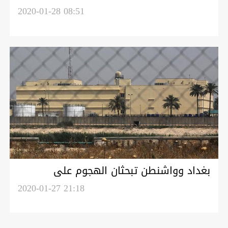
عراقي مُتلبِّساً بالرشوة
2020-01-28 08:51
بغداد وواشنطن تبحثان الهجوم على
السفارة في الخضراء.. بومبيو: مستعدون
2020-01-27 21:18
لمباحثات جدية