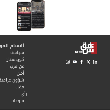
أقسام المو
سیاسة
كوردستان
عن قرب
أمـن
شؤون عراقية
مقال
رأي
منوعات