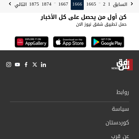
1875
1874
1667
1666
1665
2
1
السابق
التالي
...
...
كن أول من يحصل على كل الأخبار
حمل تطبيق شفق نيوز الان
روابط
سیاسة
كوردستان
عن قرب