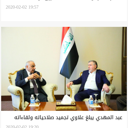
2020-02-02 19:57
"الثائرين": تظاهروا في وقت اخر
عبد المهدي يبلغ علاوي تجميد صلاحياته ولقاءاته
2020-02-02 19:20