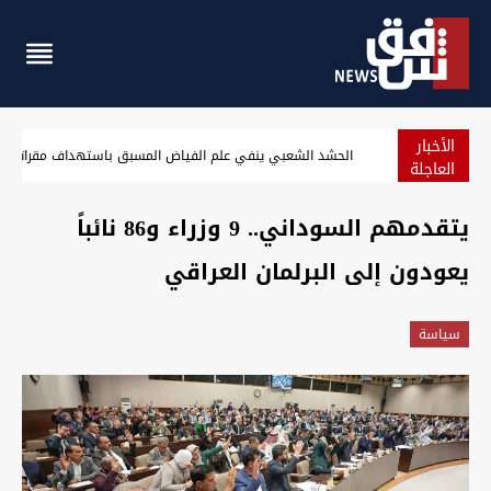
الأخبار
 القضاء يلاحق أحمد الأسدي ونائباً بقضية تضخم أموال وعقود وهمية (تحديث)
الحشد الشعبي ينفي ع
العاجلة
يتقدمهم السوداني.. 9 وزراء و86 نائباً
يعودون إلى البرلمان العراقي
سیاسة