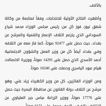
بالآلاف
.
وأظهرت النتائج الأولية للانتخابات، وفقاً لمتابعة من وكالة
شفق نيوز، فوز كل من: رئيس مجلس الوزراء محمد شياع
السوداني الذي يتزعم ائتلاف الإعمار والتنمية والمرشح عن
بغداد، حيث حصل على 92477 صوتاً، كما فاز معه من ائتلافه
وفي بغداد أيضاً كل من وزير العمل والشؤون الاجتماعية
أحمد الأسدي الذي حصل على 14291 صوتاً، ووزيرة الاتصالات
هيام عبود الياسري وحصلت على 10240 صوتاً
.
ومن الوزراء الفائزين، كل من وزير الكهرباء زياد علي، وهو
مرشح عن ائتلاف دولة القانون عن محافظة البصرة حيث حصل
على 17776 صوتاً، ووزير الزراعة عباس جبر العلياوي عن
الائتلاف ذاته في النجف وحصل على 6171 صوتاً
.