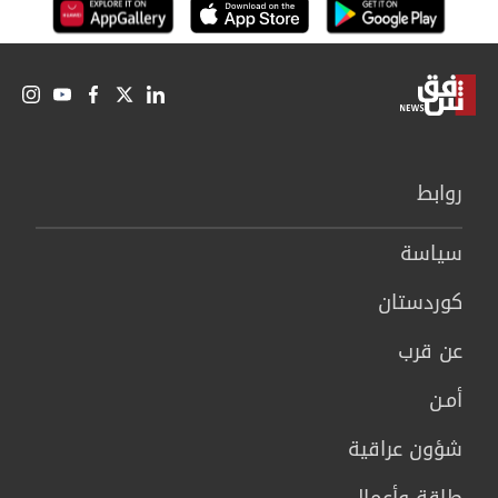
روابط
سیاسة
كوردستان
عن قرب
أمـن
شؤون عراقية
طاقة وأعمال