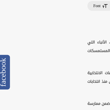
Font
الأنباء التي
 المستمسكات
cebook
 الانتخابية
منذ انتخابات
ة ضمن ممارسة