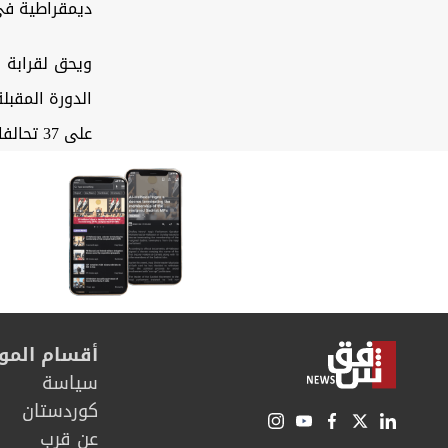
ديمقراطية في ا
الدورة المقبل
على 37 تحالفا وائتلافا انتخابيا سياسيا في مناطق ومدن العراق كافة.
أقسام المو
سیاسة
كوردستان
عن قرب