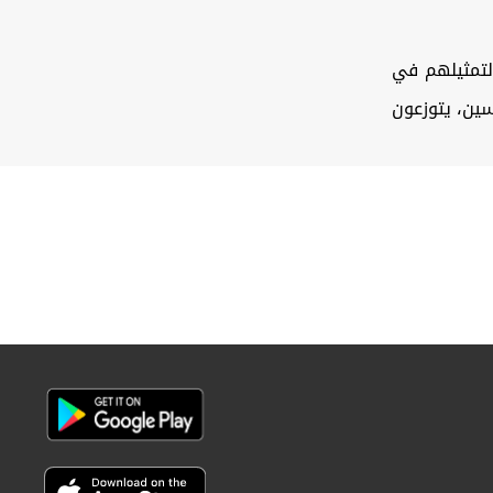
 من أصل حوالي 46 مليون عراقي انتخاب 329 نائباً لتمثيلهم في
سين، يتوزعون