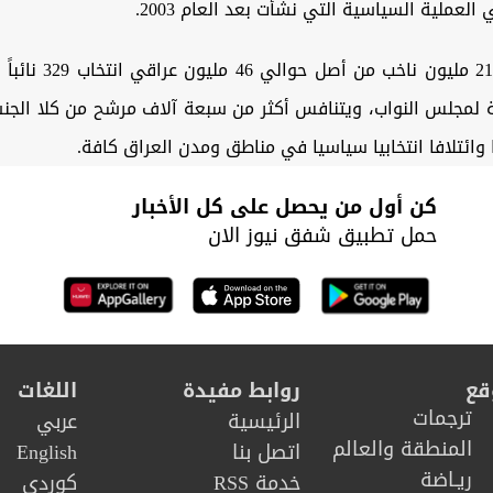
لعملية السياسية التي نشأت بعد العام 2003.
ويحق لقرابة 21 مليون ناخب
ة لمجلس النواب، ويتنافس أكثر من سبعة آلاف مرشح من كلا الجن
كن أول من يحصل على كل الأخبار
حمل تطبيق شفق نيوز الان
قع
روابط مفيدة
اللغات
ترجمات
الرئيسية
عربي
المنطقة والعالم
اتصل بنا
English
ريـاضة
خدمة RSS
كوردى