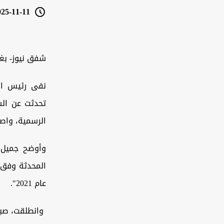
5-11-11 07:05
شفق نيوز- بغ
نفى رئيس الفر
تحدثت عن الس
الرسمية، واصفً
وأوضح جميل ل
المحدثة وفق ن
عام 2021".
وانطلقت، صباح