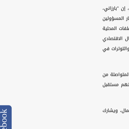
إن "بارزاني،
ر المسؤولين
فات المحلية
ال الاقتصادي
التوترات في
لمتواصلة من
 تهم مستقبل
ال، ويشارك
cebook