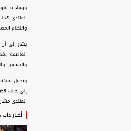
وبمبادرة وتو
المنتدى هذا ا
والنظام المص
يشار إلى أن 
العاصمة بغد
والخمسين والت
وتحمل نسخة “
إلى جانب قضا
المنتدى مشاركة رؤساء 100 حكومة و
أخبار ذات 