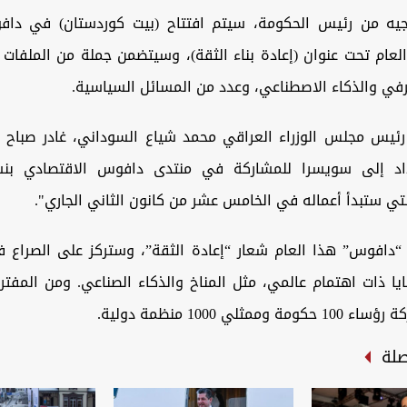
جيه من رئيس الحكومة، سيتم افتتاح (بيت كوردستان) في دا
لعام تحت عنوان (إعادة بناء الثقة)، وسيتضمن جملة من الملفات
رفي والذكاء الاصطناعي، وعدد من المسائل السياسية.
رئيس مجلس الوزراء العراقي محمد شياع السوداني، غادر صباح الي
اد إلى سويسرا للمشاركة في منتدى دافوس الاقتصادي بنسخ
ي ستبدأ أعماله في الخامس عشر من كانون الثاني الجاري".
دافوس” هذا العام شعار “إعادة الثقة”، وستركز على الصراع 
يا ذات اهتمام عالمي، مثل المناخ والذكاء الصناعي. ومن المف
ممثلي 1000 منظمة دولية.
صلة