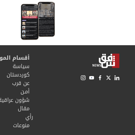
أقسام المو
سیاسة
كوردستان
عن قرب
أمـن
شؤون عراقية
مقال
رأي
منوعات