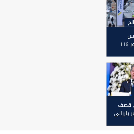
لم
وس
ينطلق بحضور 116
غياب الصين
لى قصف
 بارزاني
ً مع وزير
راني