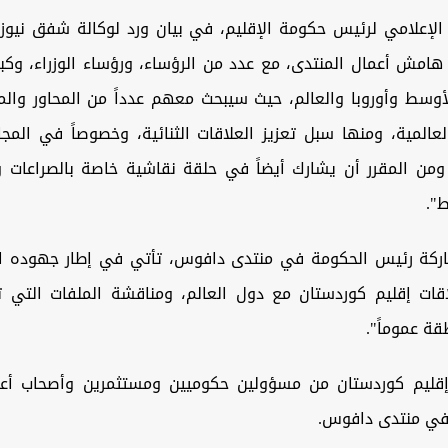
لإعلامي لرئيس حكومة الإقليم، في بيان ورد لوكالة شفق نيوز، 
امش أعمال المنتدى، مع عدد من الرؤساء، ورؤساء الوزراء، وكبا
وسط وأوروبا والعالم، حيث سيبحث معهم عدداً من المحاور والمل
لعالمية، ومنها سبل تعزيز العلاقات الثنائية، وخصوصاً في المج
 ومن المقرر أن يشارك أيضاً في حلقة نقاشية خاصة بالصراعات و
".
اركة رئيس الحكومة في منتدى دافوس، تأتي في إطار جهوده ا
اقات إقليم كوردستان مع دول العالم، ومناقشة الملفات التي
قة عموماً".
إقليم كوردستان من مسؤولين حكوميين ومستثمرين وأصحاب أعم
 في منتدى دافوس.