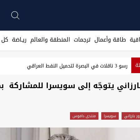
قية
طاقة وأعمال
ترجمات
المنطقة والعالم
ريـاضة
كل ا
لة
رسو 3 ناقلات في البصرة لتحميل النفط العراقي
رزاني يتوجّه إلى سويسرا للمشاركة ب
ر بارزاني
سويسرا
منتدى دافوس