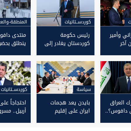
ت
كوردســتانيات
المنطقة-والعا
اني وأمير
رئيس حكومة
منتدى داف
 آخر
كوردستان يغادر إلى
وتطورات
دافوس للمشاركة
مليارديراً و
لمنطقة
في المنتدى
وروسيا
الاقتصادي العالمي
سیاسة
كوردســتانيات
ك العراق
بايدن يعد هجمات
احتجاجاً ع
 دافوس؟..
ايران على إقليم
أربيل.. مسرور
يب
كوردستان "تهديداً
يلغي اجتماعا
خطيرا": سنتخذ ما هو
الخارجية الإي