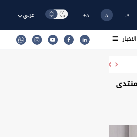
عربي
A+
A
A-
لاخبار
منتدى