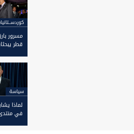
كوردســتانيا
مسرور بارز
قطر يبحثان
مستجدات 
العراق وا
سیاسة
لماذا يشار
في منتدى
الرئيس يج