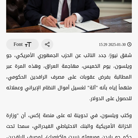
Font
2025-01-30 15:29
شفق نيوز/ جدد النائب عن الحزب الجمهوري الأمريكي، جو
ويلسون، يوم الخميس، مهاجمة العراق، وهذه المرة عبر
المطالبة بفرض عقوبات على مصرف الرافدين الحكومي،
متهماً إياه بأنه "آلة" لغسيل أموال النظام الإيراني وعملائه
للحصول على الدولار.
وكتب ويلسون، في تدوينة له على منصة إكس، أن "وزارة
الخزانة الأمريكية والبنك الاحتياطي الفيدرالي، سمحا تحت
حكم جو بايدن ومبعوثه (بريت ماكغورك)، لمصرف الرافدين،