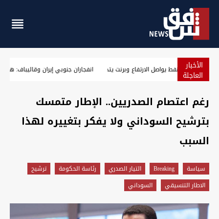
الأخبار
وسط مخاوف الإمدادات بمضيق هرمز.. النفط يواصل الارتفاع وبرنت يتجاوز 
العاجلة
رغم اعتصام الصدريين.. الإطار متمسك
بترشيح السوداني ولا يفكر بتغييره لهذا
السبب
سیاسة
Breaking
التيار الصدري
رئاسة الحكومة
ترشيح
الاطار التنسيقي
السوداني