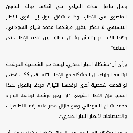
وقال فاضل موات القيادي في ائتلاف دولة القانون
المنضوي في الإطار، لوكالة شفق نيوز، إن "قوى الإطار
التنسيقي لا تفكر بتغيير مرشحها محمد شياع السوداني،
وهذا الامر لم يناقش بشكل مطلق بين قادة الإطار حتى
الساعة".
ورأى أن"مشكلة التيار الصدري، ليست مع الشخصية المرشحة
لرئاسة الوزراء، بل المشكلة مع الإطار التنسيقي ككل، فحتى
لو قدمت شخصية أخرى لرفضها التيار"، مردفا بالقول لهذا
السبب فإن الاطار الشيعي "لن يغير مرشحه لرئاسة الوزراء
محمد شياع السوداني وهو مازال مصر عليه رغم التظاهرات
والاعتصامات لأنصار التيار الصدري".
ويمر المشهد السياسي في العراق بتطورات خطيرة منذ أن