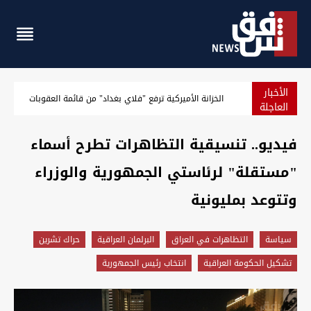
الأخبار
توصية باكستانية لتعزيز العلاقة مع العراق إثر "دوره الإقليمي ال
العاجلة
فيديو.. تنسيقية التظاهرات تطرح أسماء
"مستقلة" لرئاستي الجمهورية والوزراء
وتتوعد بمليونية
سیاسة
التظاهرات في العراق
البرلمان العراقية
حراك تشرين
تشكيل الحكومة العراقية
انتخاب رئيس الجمهورية