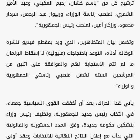
ترشيح كل من "باسم خشان، رحيم العكيلي، وعبد الأمير
الشمري، لمنصب رئاسة الوزراء، ورييوار عبد الرحمن، سردار
محمود، ورزكار أمين، لمنصب رئيس الجمهورية".
وتضمن بيان المتظاهرين، الذي ورد بمقطع فيديو تنشره
الوكالة أدناه، التوعد باحتجاجات (مليونية) لـ"إسقاط البرلمان
ما لم تتم الاستجابة لهم والموافقة على اثنين من
المرشحين الستة لشغل منصبي رئاستي الجمهورية
والوزراء".
يأتي هذا الحراك، بعد أن أخفقت القوى السياسية جمعاء،
في انتخاب رئيس جديد للجمهورية، وتكليف رئيس وزراء
بتشكيل حكومة جديدة، وفق المدد الدستورية والقانونية
التي بدأت مع إعلان النتائج النهائية للانتخابات وعقد أولى