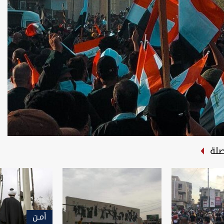
صلة
أمـن