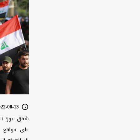
2-08-13 16:46
شفق نيوز/ نشر
على مواقع ا