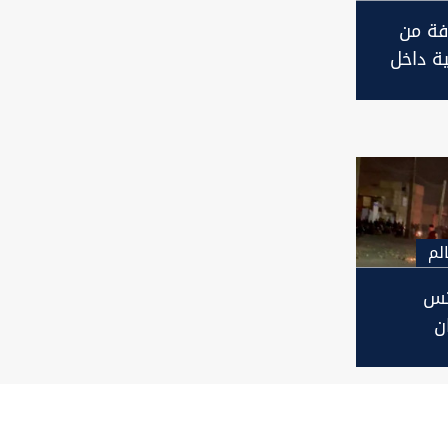
فة من
ية داخل
غلت
لبناء
لم
تس
ن
وة
حتجين
المياه