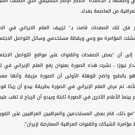
تي وصفتها بـ"الحاشدة" لأنصار الإطار التنسيقي التي انطلقت أم
راقية من العاصمة بغداد.
ر فإن تلك الصفحات قامت بـ" تزييف العلم الايراني في الص
فشلت المؤامرة مع وعي ويقظة مستخدمي وسائل التواصل الاجتما
ر إلى أن "بعض الصفحات والقنوات على مواقع التواصل الاجتما
دار نيوز) ، نشرت هذه الصورة بعنوان رفع العلم الإيراني في ت
هو بالطبع واضح للوهلة الأولى أن الصورة مزيفة وأنها معد
أنه، تم عرض العلم الإيراني في الصورة بطريقة يبدو أن ريحًا ق
بينما الأعلام الأخرى في الصورة ثابتة ويبدو أن الرياح لا تهب علیه
 "مع ذلك، قام بعض المستخدمين والمراقبين العراقيين على الفور
ط مؤامرة الشبكات والقنوات العراقية المعارضة لإيران".