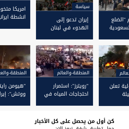
سیاسة
امريكا متخو
انشطة ايران
 "الضلع
إيران تدعو إلى
العراق: است
السعودية
الهدوء في لبنان
الفوضى فيه 
ضطرابات"
والعراق وتبدي
ترسانة
 عبر
معارضتها "للتدخل
الأجنبي"
المنطقة-والعالم
المنطقة-والعا
عالم
"رويترز": استمرار
"هيومن راي
ية تعلن
احتجاجات المياه في
ووتش": إيرا
لة
إيران وهتافات ضد
استخدمت ق
يران الى
خامنئي
مفرطة ضد م
على انقطاع 
كن أول من يحصل على كل الأخبار
حمل تطبيق شفق نيوز الان