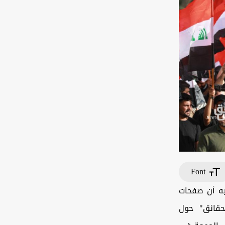
Font
فيه أن صفحات
حقائق" حول