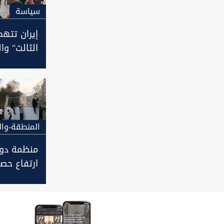
سیاسة
إيران تتهم
الثالث" و
بإدارة "الا
في العراق
"تويتر"
المنطقة-وال
منظمة دول
ارتفاع حصي
احتجاجات ا
اكثر من 300 قتيل