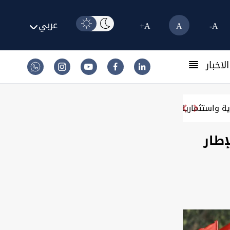
عربي
A+
A
A-
لاخبار
ا إلى العراق؟
إطار