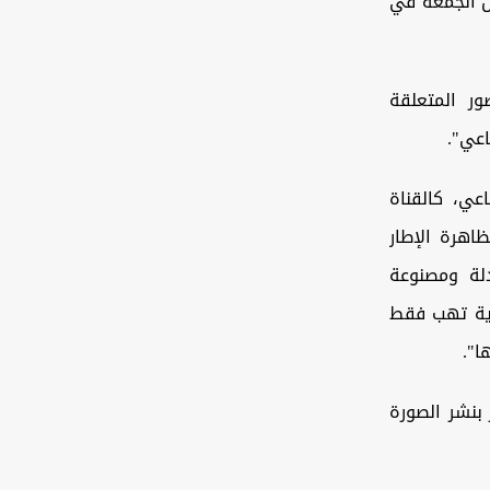
س الجمعة في
ور المتعلقة
عي".
عي، کالقناة
ظاهرة الإطار
لة ومصنوعة
وية تهب فقط
ا".
 بنشر الصورة