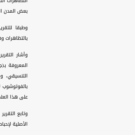
التظاهرات ال
بعض المدن الع
وطبقا للتقري
بالتظاهرات و
وأشار التقري
المعروفة بـ(ج
التنسيقي، و
بالفوتوشوب ل
على هذا العلم 
وتابع التقرير
الأصلية لإحبا