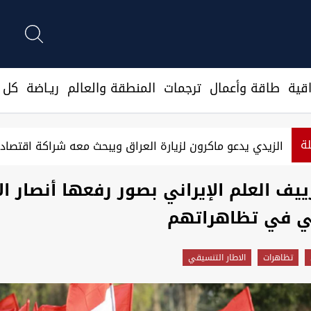
قية
طاقة وأعمال
ترجمات
المنطقة والعالم
ريـاضة
كل ا
لة
من البر إلى السماء.. كيف غيّرت شبكات المخدرات طرق تهريبه
زييف العلم الإيراني بصور رفعها أنصار ال
ي في تظاهراتهم
تظاهرات
الاطار التنسيقي