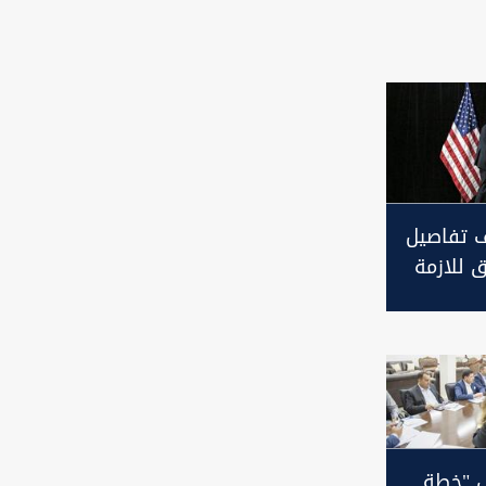
 تفاصيل
ق للازمة
يرانية:
ا
 "خطة