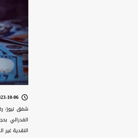
3-10-06 07:32
شفق نيوز/ رف
الفدرالي بحج
النقدية غير ا