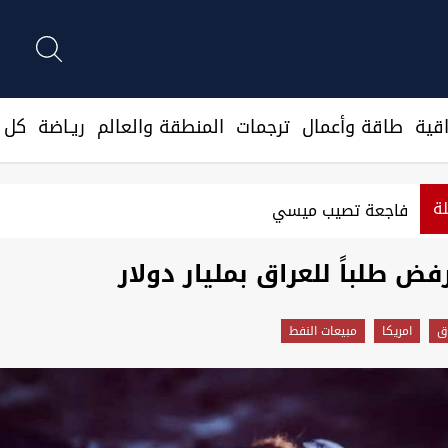
قية
طاقة وأعمال
ترجمات
المنطقة والعالم
ريـاضة
كل ا
لة
 واستثمارية
فاجعة تصيب ميسي
فض طلباً للعراق بمليار دولار
اق
امريكا
مبيعات النفط