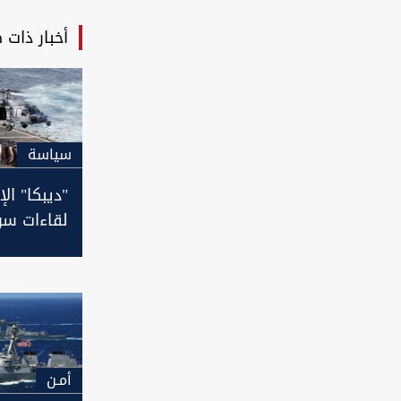
أخبار ذات 
سیاسة
"ديبكا" ال
لقاءات سري
إيرانية في
العراق
أمـن