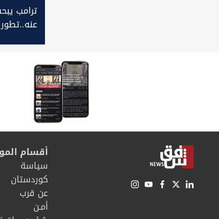
ترامب يبح
عنه..تطور
ضابط أمري
بجرائم حر
العراق
أقسام المو
سیاسة
كوردستان
عن قرب
أمـن