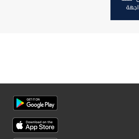
اجهة
يكي-