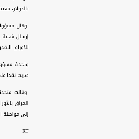
بالدولار، معتم
وقال مسؤولون
إرسال شحنة إ
للأوراق النقدي
وتحدث مسؤولو
هربت نقدا على
وقالت متحدثة
العراق بالأور
إلى مواصلة ال
RT