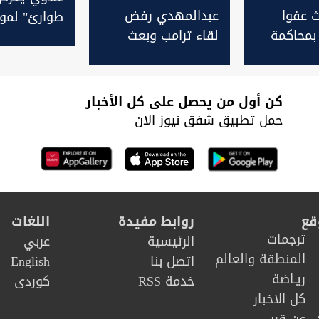
ث عفوا
عبدالمهدي رفض
طوارئ" لمو
 بمحاكمة
لقاء ترامب وبعث
التوتر الامر
كي اتهم
رسالة لبرهم صالح
الايراني
ب في
كن أول من يحصل على كل الأخبار
حمل تطبيق شفق نيوز الان
قع
روابط مفيدة
اللغات
ترجمات
الرئيسية
عربي
المنطقة والعالم
اتصل بنا
English
ريـاضة
خدمة RSS
كوردى
كل الاخبار
عن قرب