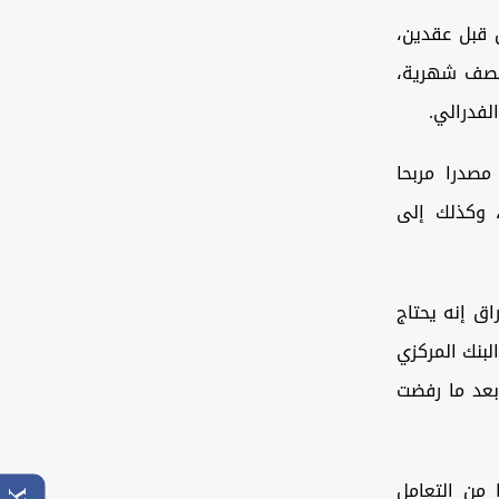
 قبل عقدين،
ات شحن نصف شهرية،
لفدرالي.
مصدرا مربحا
، وكذلك إلى
ق إنه يحتاج
لبنك المركزي
 بعد ما رفضت
نعت واشنطن 18 مصرفا عراقيا من التعامل