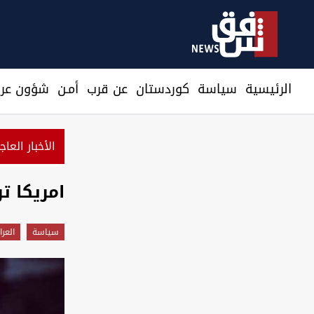
الرئيسية
سیاسة
كوردستان
عن قرب
أمـن
شؤون عرا
الأخبار العاج
الزيدي يدعو ماكرون لزيارة العراق ويبحث معه شراكة اقتصادية
امريكا تر
سیاسة
العر