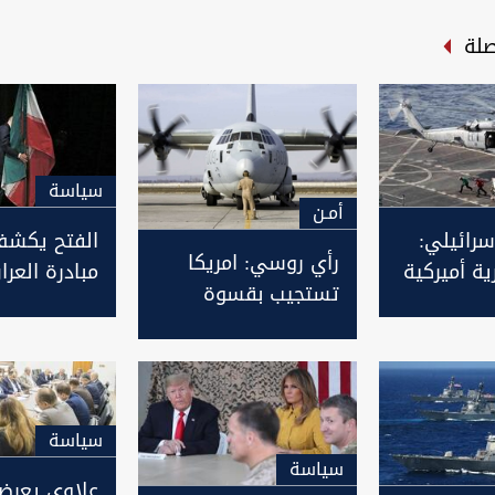
صلة
سیاسة
أمـن
إسرائيلي:
الفتح يكشف
رأي روسي: امريكا
ة أميركية
مبادرة العرا
تستجيب بقسوة
 قطر أو
الامريكية- الا
لتقارب بغداد مع
مجبرون عليه
طهران
سیاسة
سیاسة
علاوي يعرض