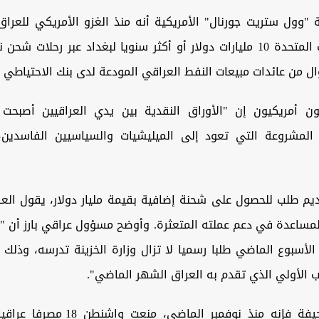
"وول ستريت جورنال" الأمريكية أنه منذ الغزو الأمريكي للعراق
تقدم الولايات المتحدة 10 مليارات دولار أو أكثر سنويا لبغداد عبر رحل
ل من عائدات مبيعات النفط العراقي المودعة لدى بنك الاحتياطي ا
 أمريكيون إن "الأوراق النقدية بين يدي العراقيين أصبحت 
ر المشروعة التي تعود إلى الميليشيات والسياسيين الفاسدين
يم طلب للحصول على شحنة إضافية بقيمة مليار دولار، يقول العرا
لمساعدة في دعم عملته المتعثرة. وأوضح مسؤول عراقي بارز أن "ا
لأسبوع الماضي طلبا رسميا لا تزال وزارة الخزينة تدرسه، وذلك
 الأولي الذي تقدم به العراق الشهر الماضي".
وحسب الصحيفة فإنه منذ نوفمبر الماضي، م