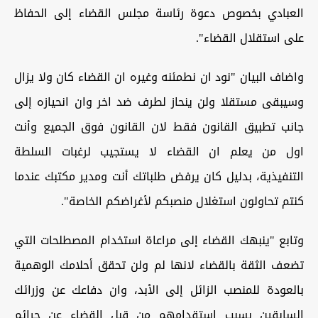
العبادي بخصوص دعوة رئاسة مجلس القضاء إلى الحفاظ
على استقلال القضاء".
واضاف البيان "نود ان نطمئنه وغيره ان القضاء كان ولا يزال
وسيبقى مستقلا ولن ينحاز لطرف ضد اخر وان انحيازه إلى
جانب تطبيق القانون فقط لان القانون فوق الجميع وأنت
اول من يعلم ان القضاء لا يستجيب لرغبات السلطة
التنفيذية، بدليل كان يرفض طلباتك أنت ومدير مكتبك عندما
كنتم تحاولون استغلال منصبكم لأغراضكم الخاصة".
وتابع "ينبهك القضاء إلى مراعاة استخدام المصطلحات التي
تضعف الثقة بالقضاء لانها لم ولن تحقق أحلامك الوهمية
بالعودة للمنصب الزائل إلى الأبد، وان دفاعك عن وزرائك
السابقين بسبب استقدامهم من قبل القضاء عن جرائم