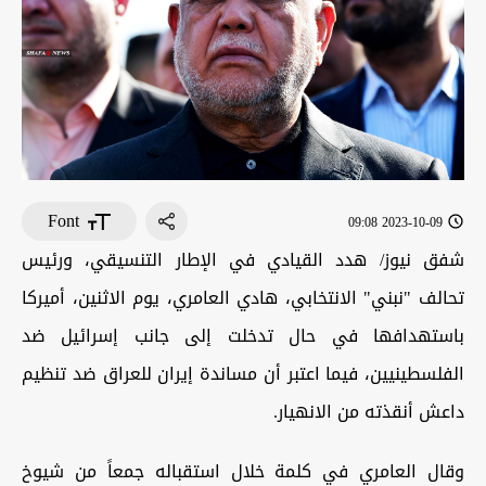
Font
2023-10-09 09:08
شفق نيوز/ هدد القيادي في الإطار التنسيقي، ورئيس
تحالف "نبني" الانتخابي، هادي العامري، يوم الاثنين، أميركا
باستهدافها في حال تدخلت إلى جانب إسرائيل ضد
الفلسطينيين، فيما اعتبر أن مساندة إيران للعراق ضد تنظيم
داعش أنقذته من الانهيار.
وقال العامري في كلمة خلال استقباله جمعاً من شيوخ