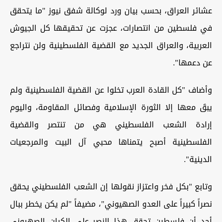
عشائر العراق، بحسب بيان ورد لوكالة شفق نيوز "ما يتحقق
في فلسطين من انتصارات، عجزت عن تحقيقها كل الجيوش
العربية، والعراق الجديد مع القضية الفلسطينية ولن نتراجع
عن دعمها".
وأضاف "كل القادة العرب تخلوا عن القضية الفلسطينية ولم
يبقَ معها إلا الثورة الإسلامية وفصائل المقاومة، واليوم
إرادة الشعب الفلسطيني هي من تنتصر والقضية
الفلسطينية أصبح يتمناها محبي آل البيت والمرجعيات
الدينية".
وتابع "بكل فخر واعتزاز نقولها إن الشعب الفلسطيني يحقق
نصراً كبيراً على العدو الصهيوني"، مضيفاً "لم يكن يخطر ببال
أحد أن فلسطين تحقق هذا النصر على الكيان الصهيوني