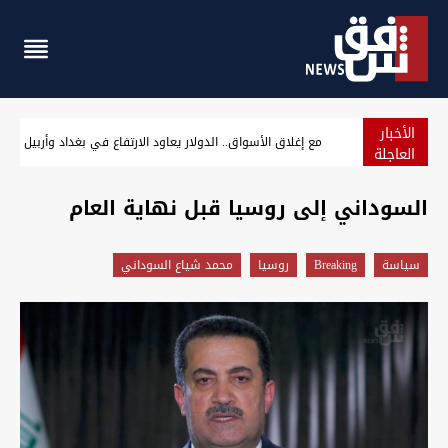
الأخبار
بغداد.. إغلاق سريع الشعلة بعد انفجار صهريج واحتراق سيارات
العاجلة
السوداني إلى روسيا قبل نهاية العام
سیاسة
Breaking
روسيا
محمد شياع السوداني