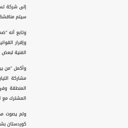
إلى شركة تسو
سيتم مناقشة ج
وتابع أنه "ضم
وإقرار القوان
الفنية لبعض ف
وأكمل "من بين
مشاركة التيا
المنطقة وفي
المشترك مع ال
ولم يصوت مجلس
كوردستان بشأن