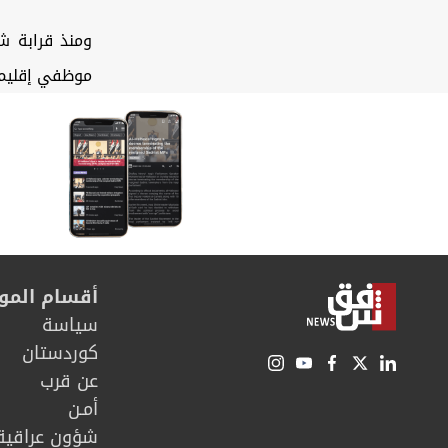
ومنذ قرابة ش
موظفي إقليم 
أقسام المو
سیاسة
كوردستان
عن قرب
أمـن
شؤون عراقية