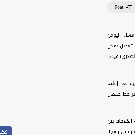
Font
مساء اليومن
ن تعديل بعض
لصدري) فيها.
ية في إقليم
عبر خط جيهان
الخلافات بين
ها تسليم الإقليم إنتاجه من النفط والذي يتجاوز 300 ألف برميل يوميا،