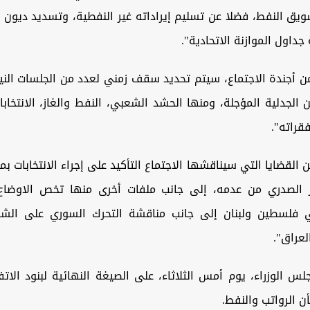
يق النفط، فضلا عن تسليم إيراداته غير النفطية، وتسديد ديون ا
داول الموازنة الاتحادية".
ن أجندة الاجتماع، سيتم تحديد سقف زمني لعدد من الجلسات الني
ين الجدلية المؤجلة، ومنها الحشد الشعبي، النفط والغاز، الانتخابا
قراته".
 القضايا التي سيناقشها الاجتماع التأكيد على إجراء الانتخابات 
ر الصدري من عدمه، إلى جانب ملفات أخرى منها تخص الاوضاع
 فلسطين ولبنان إلى جانب مناقشة التحرك السوري على الشر
عراق".
 الوزراء، يوم أمس الثلاثاء، على الصيغة النهائية لبنود الات
 الرواتب والنفط.