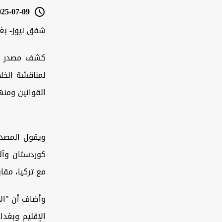
5-07-09 16:11
شفق نيوز- بغ
كشف مصدر مطل
لمناقشة الخل
القوانين ومنه
ويقول المصدر
كوردستان وآلي
مع تركيا، مقاب
وأضاف أن "الا