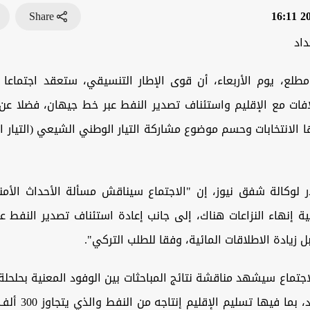
Share
202
داد
ع، يوم الأربعاء، أن قوى الإطار التنسيقي، ستعقد اجتماعا 
افات مع الإقليم واستئناف تصدير النفط عبر خط جيهان، فضلا ع
ا الانتخابات وحسم موضوع مشاركة التيار الوطني الشيعي (التيار ا
 لوكالة شفق نيوز، إن "الاجتماع سيناقش مسألة الأحداث الأمن
ة إنهاء النزاعات هناك، إلى جانب إعادة استئناف تصدير النفط 
ل زيادة الاطلاقات المائية، وفقا للطلب التركي".
جتماع سيشهد مناقشة نتائج المباحثات بين الوفود المعنية بحلحلة 
الإقليم وبغداد، بما في