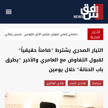
الأخبار
أوصاه الأطباء بطعام خفيف.. "كمية كبيرة من الكباب الدسم" 
العاجلة
التيار الصدري يشترط "ضامناً حقيقياً"
لقبول التفاوض مع العامري والأخير "يطرق
باب الحنانة" خلال يومين
سیاسة
مقتدى الصدر
هادي العامري