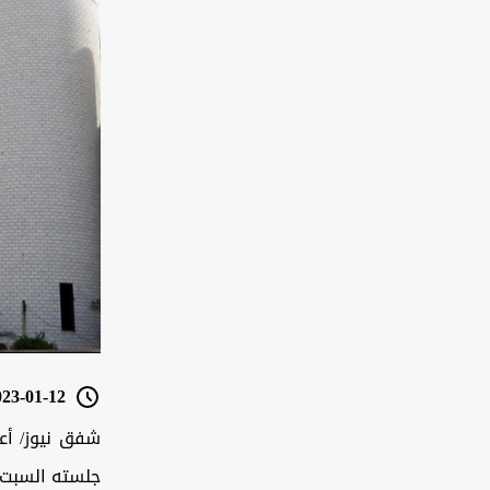
3-01-12 10:39
شفق نيوز/ أعل
جلسته السبت 