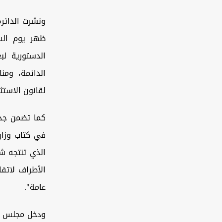
ونشرت الدائرة
ظهر يوم السب
الدستورية لب
الدائمة، ومن
لقانون الاستث
كما تضمن جدو
في كتاب وزار
الذي تنتجه شر
الأطراف لاتفا
عامة".
ودخل مجلس ال