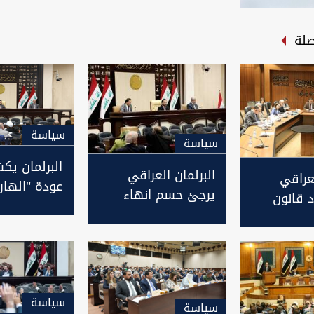
صلة
سیاسة
سیاسة
البرلمان ي
البرلمان العراقي
لعراقي
عودة "الهار
يرجئ حسم انهاء
 قانون
والمفصولين
عمل مجلس مفوضي
المحلية
وزارتي الدفا
هيئة الاعلام
تصويت
والداخلية
والاتصالات
سیاسة
سیاسة