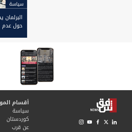
سیاسة
البرلمان ي
حول عدم ر
العراقي بز
الى ايران
أقسام المو
سیاسة
كوردستان
عن قرب