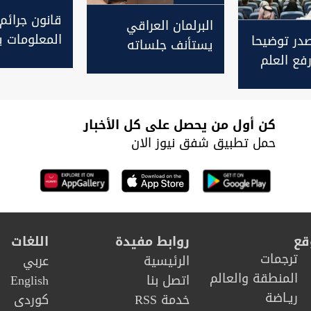
قانون جرائم
البرلمان العراقي
المعلومات ي
صدر توضيحا
يستأنف جلساته
جدول أعمال
فع العلم
الأسبوع المقبل
الأولى بعد 
يارة وفد
التشريعية لل
كن أول من يحصل على كل الأخبار
حمل تطبيق شفق نيوز الان
قع
روابط مفيدة
اللغات
ترجمات
الرئيسية
عربي
المنطقة والعالم
اتصل بنا
English
ريـاضة
خدمة RSS
كوردى