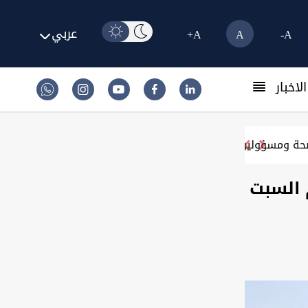
عربي
A+
A
A-
لاخبار
صحة ومسؤولين آخرين
 السبت