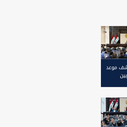
كشف موعد
بين
" من
ع