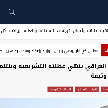
قية
طاقة وأعمال
ترجمات
المنطقة والعالم
ريـاضة
كل ا
لة
مجلس ذي قار يوصي رئيس الوزراء بإعفاء وسحب يد مدير ال
 العراقي ينهي عطلته التشريعية ويلتئم
 وثيقة
Brea
البرلمان العراقي
العطلة التشريعية