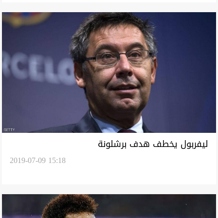
ليفربول يخطف هدف برشلونة
2019-07-09 15:18