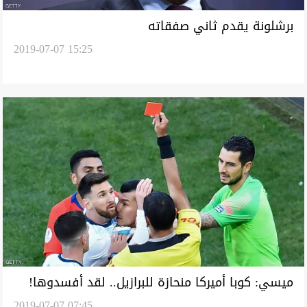
برشلونة يقدم ثاني صفقاته
2019-07-07 15:25
ميسي: كوبا أميركا منحازة للبرازيل.. لقد أفسدوها!
2019-07-07 07:45