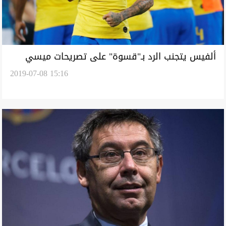
ألفيس يتجنب الرد بـ"قسوة" على تصريحات ميسي
2019-07-08 15:16