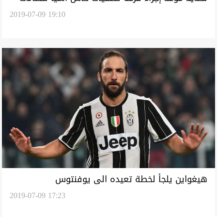
2019-07-09 19:10
هيغواين يلجأ لخطة تعيده الى يوفنتوس
2019-07-09 17:23