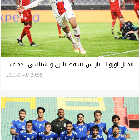
ابطال اوروبا.. باريس يسقط بايرن وتشيلسي يخطف
2021-04-07 20:58
فوزاً ثميناً من بورتو