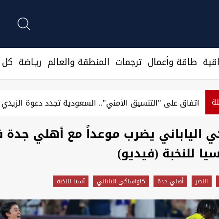
قية
طاقة وأعمال
ترجمات
المنطقة والعالم
ريـاضة
كل ا
لة
اتفاق على "التنسيق الأمني".. السعودية تجدد دعوة الزيد
 الياباني يضرب موعداً مع أهلي جدة 
يا للنخبة (فيديو)
النصر
أهلي جدة
كاواساكي الياباني
آسيا للنخبة