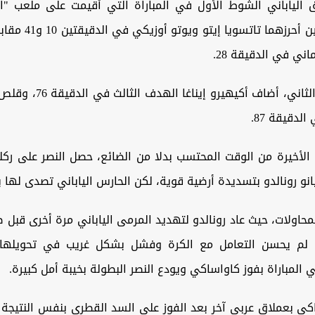
 الياباني الشوط الأول في المباراة التي أقيمت على ملعب "الإ
متقدما بهدفين أحرزهما ت
ني في الدقيقة 28.
وفي الشوط الثاني، أضاف أكيهيرو
لدقيقة 87.
الأخيرة من الوقت المحتسب بدلا من الضائع، حصل النصر على ركل
نو رونالدو بتسديدة أرضية قوية، لكن الحارس الياباني تصدى لها 
حاولات، حيث عاد رونالدو لتهديد المرمى الياباني مرة أخرى قبل ص
ه لم يحسن التعامل مع الكرة وفشل بشكل غريب في تحويلها 
ي المباراة بفوز كاواساكي ويودع النصر البطولة بخيبة أمل كبيرة.