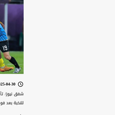
5-04-30 19:36
شفق نيوز/ تأه
للنخبة بعد فوزه على النصر 