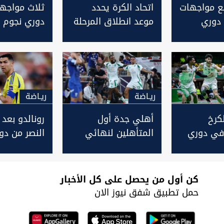
ربع مواجهات
اتحاد الكرة يحدد
ثلاث مواجه
دوري
موعد انطلاق المرحلة
دوري نجوم ا
از
الثانية لدوري نجوم
اليوم
العراق
ريـاضة
ريـاضة
لكرخ
أهلي جدة أول
رونالدو بعد 
في دوري
المتأهلين لنهائي
النصر من دو
العراقي
أبطال آسيا
آسيا للنخبة: 
ة
كن أول من يحصل على كل الأخبار
حمل تطبيق شفق نيوز الان