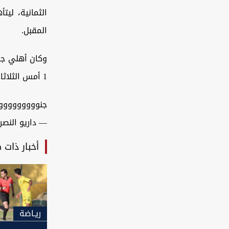
الثمانية، لي
المقبل.
1 أمس الثلاثاء.
جنووووووووو
— داريو النصر| النخبة
أخبار ذات 
ريـاضة