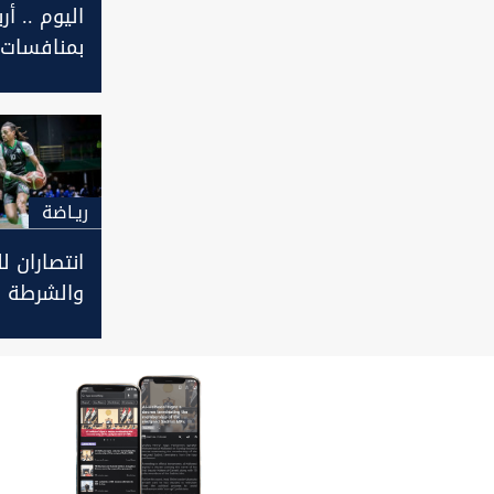
اليوم .. أ
بمنافسات 
الكرة الممت
ريـاضة
انتصاران ل
والشرطة 
المحترفين 
لكرة السل