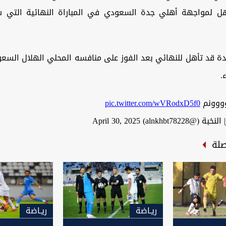
تأهل لمواجهة أهلي جدة السعودي في المباراة النهائية التي 
ووونم
pic.twitter.com/wVRodxD5f0
 (@alnkhbt78228)
April 30, 2025
صلة
ريـاضة
ريـاضة