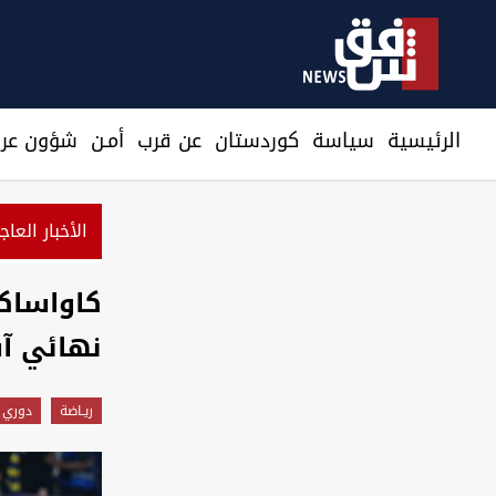
الرئيسية
سیاسة
كوردستان
عن قرب
أمـن
شؤون عرا
الأخبار العاج
كي: سنرفع الحصار فور الاتفاق على استئناف الشحن في هرمز
كاواساكي
نهائي آس
ريـاضة
دوري