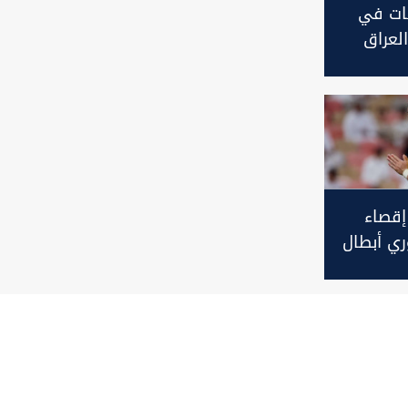
ات في
لعراق
إقصاء
ري أبطال
أنا فخور