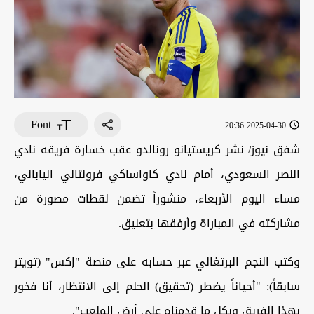
Font
2025-04-30 20:36
شفق نيوز/ نشر كريستيانو رونالدو عقب خسارة فريقه نادي
النصر السعودي، أمام نادي كاواساكي فرونتالي الياباني،
مساء اليوم الأربعاء، منشوراً تضمن لقطات مصورة من
مشاركته في المباراة وأرفقها بتعليق.
وكتب النجم البرتغالي عبر حسابه على منصة "إكس" (تويتر
سابقاً): "أحياناً يضطر (تحقيق) الحلم إلى الانتظار، أنا فخور
بهذا الفريق وبكل ما قدمناه على أرض الملعب".