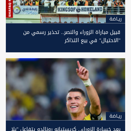
ريـاضة
قبيل مباراة الزوراء والنصر.. تحذير رسمي من
"الاحتيال" في بيع التذاكر
ريـاضة
بعد خسارة الزوراء.. كريستيانو رونالدو يتفاعل "بلا