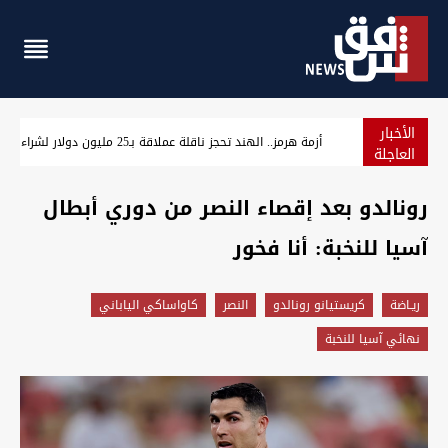
الأخبار
مسؤول سوري: التعاون النفطي مع العراق يخفف أزمة الطاقة و
العاجلة
رونالدو بعد إقصاء النصر من دوري أبطال
آسيا للنخبة: أنا فخور
ريـاضة
كريستيانو رونالدو
النصر
كاواساكي الياباني
نهائي آسيا للنخبة