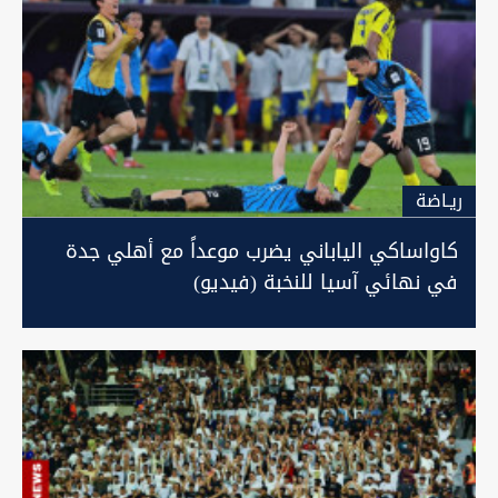
ريـاضة
كاواساكي الياباني يضرب موعداً مع أهلي جدة
في نهائي آسيا للنخبة (فيديو)