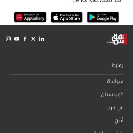
حمل تطبيق شفق نيوز الان
روابط
سیاسة
كوردستان
عن قرب
أمـن