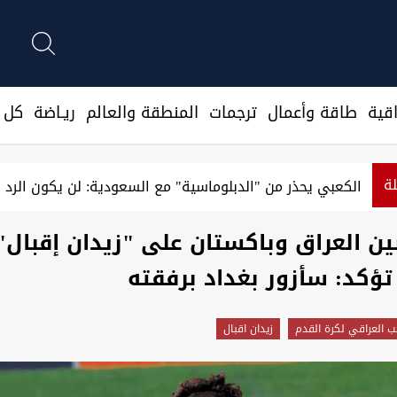
قية
طاقة وأعمال
ترجمات
المنطقة والعالم
ريـاضة
كل ا
لة
الكعبي يحذر من "الدبلوماسية" مع السعودية: لن يكون الرد 
ن العراق وباكستان على "زيدان إقبال"
تؤكد: سأزور بغداد برفقته
ب العراقي لكرة القدم
زيدان اقبال