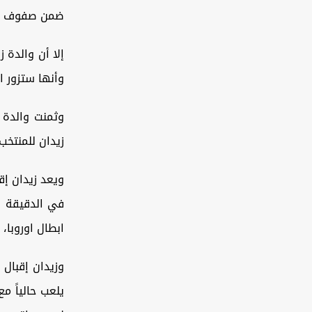
ضمن صفوف منت
إلا أن والدة 
وأنها ستزور ال
وثمنت والدة ز
زيدان للمنتخب
ويعد زيدان إق
ابطال اوروبا، 