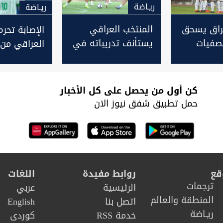
ريـاضة
ريـاضة
راق يسحق
المنتخب العراقي
الإصابة تحرم
تصفيات
يستأنف تدريباته في
العراقي من
م
إسبانيا ويوضح طبيعة
زيدان إقبال
إصابات لاعبيه
كن أول من يحصل على كل الأخبار
حمل تطبيق شفق نيوز الان
قع
روابط مفيدة
اللغات
ترجمات
الرئيسية
عربي
المنطقة والعالم
اتصل بنا
English
ريـاضة
خدمة RSS
كوردى