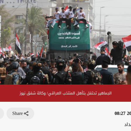
الجماهير تحتفل بتأهل المنتخب العراقي/ وكالة شفق نيوز
Share
202
داد