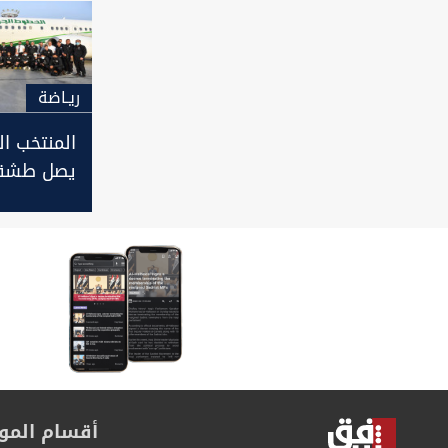
الفني
ريـاضة
المنتخب ا
يصل طشقن
ودية أوزب
أقسام المو