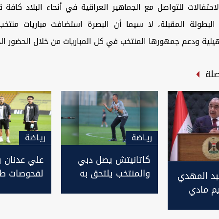
حتفالات للتواصل مع الجماهير العراقية في أنحاء البلاد كافة 
البطولة المقبلة، لا سيما أن البصرة استضافت مباريات منتخ
هيلية ودعم جمهورها المنتخب في كل المباريات من خلال الحضور ال
صلة
ريـاضة
ريـاضة
كاتانيتش يصل دبي
علي عدنان 
والمنتخب يلتحق به
لفحوصات طب
عبد المهدي
غداً للقاء الإمارات
تعرضه لإصاب
يم مادي
ودياً
نتخب
كادره