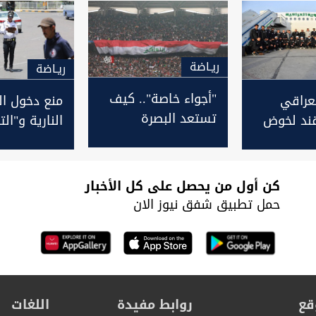
ريـاضة
ريـاضة
"أجواء خاصة".. كيف
لعراقي
منع دخول ال
تستعد البصرة
د لخوض
النارية و"ال
لاحتضان مباراة أسود
كستان
والستوتة" ل
الرافدين والنشامى؟
البصرة حتى 
الأسبوع الجا
كن أول من يحصل على كل الأخبار
حمل تطبيق شفق نيوز الان
قع
روابط مفيدة
اللغات