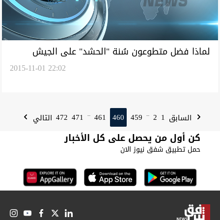
لماذا فضل متطوعون سُنة "الحشد" على الجيش
2015-11-01 22:02
العراقي
472
471
461
460
459
2
1
السابق
التالي
...
...
كن أول من يحصل على كل الأخبار
حمل تطبيق شفق نيوز الان