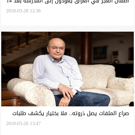
أطفال الغجر في العراق يعودون إلى المدرسة بعد 14
2018-03-28 12:36
عاما من الحرمان
صراع الملفات يصل ذروته.. ملا بختيار يكشف طلبات
2018-03-26 13:47
برهم: فيلا بامريكا والاف الدولارات