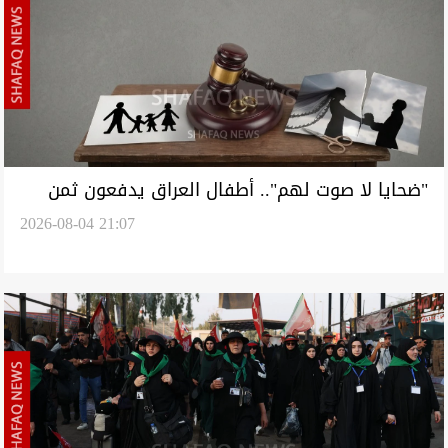
"ضحايا لا صوت لهم".. أطفال العراق يدفعون ثمن
2026-08-04 21:07
الانفصال