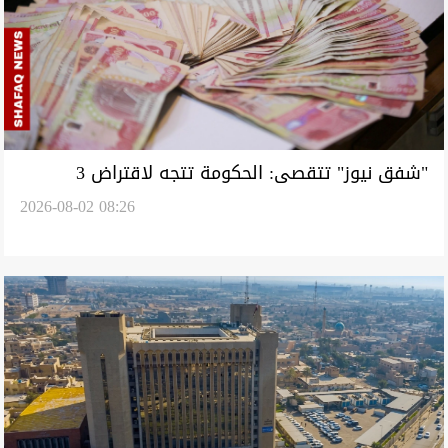
"شفق نيوز" تتقصى: الحكومة تتجه لاقتراض 3
2026-08-02 08:26
تريليونات والدين الداخلي "ينفجر"