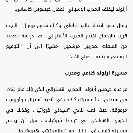
أرنولد ليخلف المدرب الإسباني المقال خيسوس كاساس.
وقال عضو الاتحاد غالب الزاملي لوكالة شفق نيوز إن "اللجنة
قررت بالإجماع اختيار المدرب الأسترالي، بعد دراسة العديد
من الملفات لمدربين مرشحين" مشيرًا إلى أن "التوقيع
الرسمي سيكتمل صباح الأحد".
مسيرة أرنولد كلاعب ومدرب
غراهام جيمس أرنولد، المدرب الأسترالي الذي وُلد عام 1963
في سيدني، بدأ مسيرته كلاعب في أندية أسترالية وأوروبية
مرموقة، حيث لعب لنادي "سيدني كرواتيا"، وكذلك في
الدوري الهولندي مع "روادا كيركراده"، قبل أن يختتم
مسيرته كلاعب في اليابان مع "سانفريتشي هيروشيما".