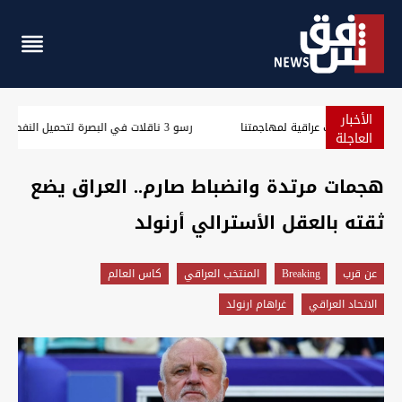
الأخبار
مسؤول سعودي: نرصد استعدادات من جماعات عراقية لمهاجمتنا
العاجلة
هجمات مرتدة وانضباط صارم.. العراق يضع
ثقته بالعقل الأسترالي أرنولد
عن قرب
Breaking
المنتخب العراقي
كاس العالم
الاتحاد العراقي
غراهام ارنولد