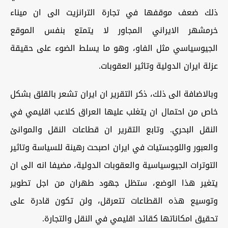
ذلك ضعف موقفها في تجارة الترانزيت الى ان ميناء
خرمشهر الايراني المجاور لا يتمتع بنفس الموقع
الجيوسياسي مثل الفاو، وهو ما يسلط الضوء على حقيقة
عزلة ايران الدولية وتاثير العقوبات.
وبالاضافة الى ذلك، ذكر التقرير ان ايران تشعر بالقلق بشكل
خاص من احتمال ان يتغلب عليها العراق كلاعب اقليمي في
النقل البحري. وتابع التقرير ان قطاعات النقل والموانئ
والعبور واللوجستيات في ايران اصبحت رهينة للسياسة وتاثير
التوترات الجيوسياسية والعقوبات الدولية، مضيفا انه الى ان
يتغير هذا الوضع، ستظل جهود طهران من اجل تطوير
وتوسيع هذه القطاعات تتعرقل، ولن تكون قادرة على
تحقيق امكاناتها كقائد اقليمي في النقل والتجارة.