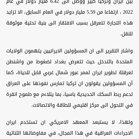
بين ايران وتركيا كبير ووصل الى 6.42 مليار دولار في عام
2022 ، ارتفاعا من 5.59 مليار دولار في العام السابق، الا تزايد
هذه التجارة تتعرقل بسبب الافتقار الى بنية تحتية موثوقة
للنقل.
واشار التقرير الى ان المسؤولين الايرانيين يتهمون الولايات
المتحدة بالتدخل حيث تتعرض بغداد لضغوط من واشنطن
لعرقلة تطوير ايران لممر عبور شمال غربي قابل للحياة، كما
أن المسؤولين يقولون ان تركيا تمارس نفوذها على العراق
لدعم ربط السكك الحديدية باسيا، بما يتلاءم مع طموح انقرة
في التحول الى مركز اقليمي للطاقة والاتصالات.
ولهذا، لا يستبعد المعهد الامريكي ان تستخدم ايران
الاجراءات العراقية في هذا المجال، في مفاوضاتها الثنائية