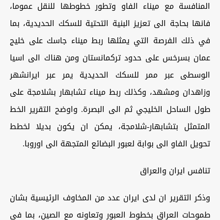
المنافسة مع ميناء الفاو وتطور خطوطها للنقل عموما،
فانها بحاجة الى تعزيز البنية التحتية للسكك الحديدية، بما
في ذلك الفرصة التي يمثلها ربط ميناء جاسك على خليج
عمان بسرخس على حدود تركمانستان ومن هناك الى اسيا
الوسطى عبر ممر للسكك الحديدية يمر عبر ايرانشهر
وزاهدان ومشهد، وكذلك ربط ميناء تشابهار بشلامجة على
طول الساحل الخليجي ثم الى البصرة. واوضح التقرير الخط
المتمثل بتشابهار-شلامجة، يمكن ان يكون بديلا لخطط
تحويل الفاو الى بوابة لعبور البضائع المتجهة الى اوروبا.
تنافس ايران والعراق
وذكر التقرير ان لدى ايران عدد من المخاوف الرئيسية بشان
طموحات العراق بخطوط العبور وتعاونه مع الصين، بما في