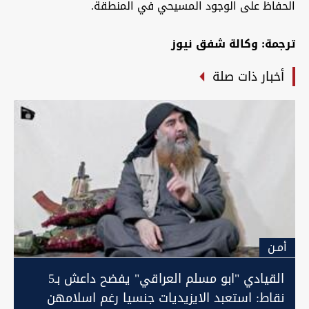
الحفاظ على الوجود المسيحي في المنطقة.
ترجمة: وكالة شفق نيوز
أخبار ذات صلة
أمـن
القيادي "ابو مسلم العراقي" يفضح داعش بـ5
نقاط: استعبد الايزيديات جنسيا رغم اسلامهن