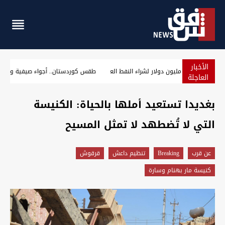
الأخبار
أزمة هرمز.. الهند تحجز ناقلة عملاقة بـ25 مليون دولار لشراء النفط العراقي
العاجلة
بغديدا تستعيد أملها بالحياة: الكنيسة
التي لا تُضطهد لا تمثل المسيح
عن قرب
Breaking
تنظيم داعش
قرقوش
كنيسة مار بهنام وسارة