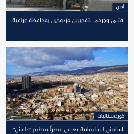
أمـن
قتلى وجرحى بتفجيرين مزدوجين بمحافظة عراقية
كوردســتانيات
اسايش السليمانية تعتقل عنصراً بتنظيم "داعش"