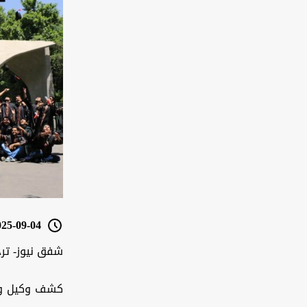
5-09-04 11:22
شفق نيوز- تر
كشف وكيل وزا