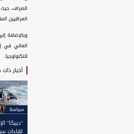
الصراف، حيث ت
العراقيين الم
وبالإضافة إلى
العالي في إ
للتكنولوجيا.
أخبار ذات 
سیاسة
"ديبكا" ال
لقاءات سري