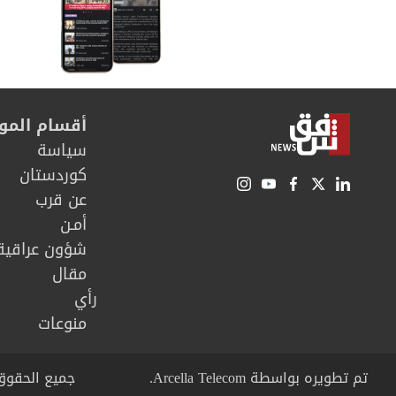
أقسام المو
سیاسة
كوردستان
عن قرب
أمـن
شؤون عراقية
مقال
رأي
منوعات
تم تطويره بواسطة Arcella Telecom.
جميع الحقوق محفوظة © right 2026