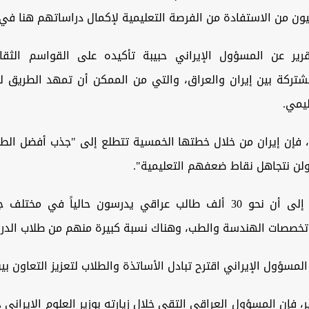
يون من الاستفادة من الفرصة التعليمية لإكمال دراساتهم هنا في إ
رير عن المسؤول الإيراني حبيبة تأكيده على القواسم الثقاف
مشتركة بين إيران والعراق، والتي من الممكن أن تمهد الطريق لت
يمي.
 فإن إيران من خلال خطتها الخمسية تتطلع إلى "جذب أفضل الطلا
ولن نتجاهل نقاط ضعفهم التعليمية".
ولفت التقرير إلى أن نحو 30 ألف طالب عراقي يدرسون حالياً في مخت
تخصصات الهندسة والطب، وهناك نسبة كبيرة منهم من طلاب الدراس
المسؤول الإيراني اقترح تبادل الأساتذة والطلاب لتعزيز التعاون بي
، فإن المسؤول العراقي التقى خلال زيارته بوزير العلوم الإيران