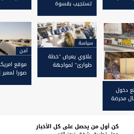
تستجيب بقسوة
 قطر أو
الامريكية- الا
لتقارب بغداد مع
مجبرون عليه
طهران
سیاسة
أمـن
علاوي يعرض "خطة
موقع امريك
طوارئ" لمواجهة
صورا لمعبر إ
التوتر الامريكي-
على حدود ال
الايراني
وسوريا لته
نع دخول
النفط والسل
ال محرضة
 قادمة
كن أول من يحصل على كل الأخبار