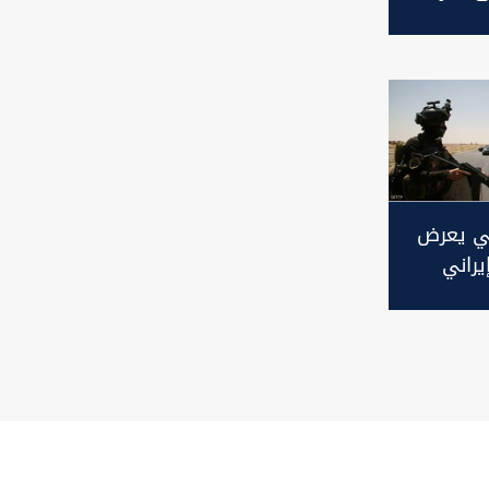
يرانية:
ا
ي يعرض
يراني
عراق
ريب
اح