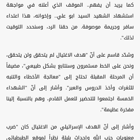
كما يريد أن يفهم.. الموقف الذي أعلنه في مواجهة
استشهاد الشهيد السيد ابو علي.. وإخوانه، هذا اعتداء
سافر وجريمة موصوفة. من حقنا الرد، وسنحدد التوقيت
لذلك".
وشدّد قاسم على أنّ "هدف الاغتيال لم يتحقق ولن يتحقق،
ونحن على الخط مستمرون وسنتابع بشكل طبيعي"، مضيفاً
أن المرحلة المقبلة تحتاج إلى "معالجة الأخطاء والتنبه
للثغرات وأخذ الدروس والعبر". وأشار إلى أنّ "الشهداء
الخمسة اجتمعوا للتحضير للعمل القادم، وهم بالنسبة إلينا
مفخرة عظيمة".
وأشار إلى أنّ الهدف الإسرائيلي من الاغتيال كان "ضرب
معنويات حزب الله وإحداث بلبلة نظراً لموقع الطبطبائي