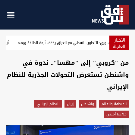
الأخبار
مسؤول سوري: التعاون النفطي مع العراق يخفف أزمة الطاقة و
العاجلة
من "كروبي" إلى "مهسا".. ندوة في
واشنطن تستعرض التحولات الجذرية للنظام
الإيراني
المنطقة والعالم
واشنطن
إيران
النظام الإيراني
مهسا أميني