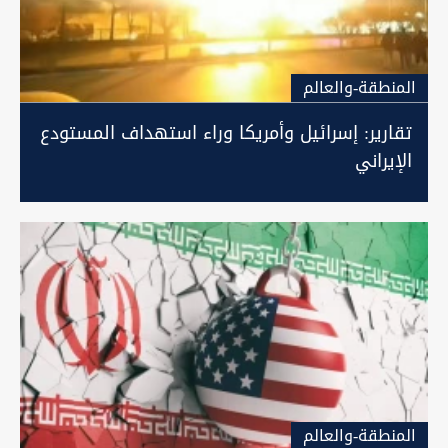
المنطقة-والعالم
تقارير: إسرائيل وأمريكا وراء استهداف المستودع
الإيراني
المنطقة-والعالم