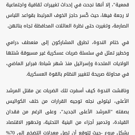
قمعية"، إلا أنها نجحت في إحداث تغييرات ثقافية واجتماعية
لا رجعة فيها، حيث كُسر حاجز الخوف المرتبط بقواعد اللباس
الصارمة، وتغيرت حتى نظرة العائلات المحافظة تجاه بناتهن.
في ختام الندوة، تطرق المشاركون إلى منعطف درامي
وخطير تمثل في سلسلة ضربات عسكرية غير مسبوقة شنتها
الولايات المتحدة وإسرائيل منذ شهر شباط/ فبراير الماضي،
في محاولة صريحة لتغيير النظام بالقوة العسكرية.
وناقشت الندوة كيف أسفرت تلك الضربات عن مقتل المرشد
الأعلى، ليتولى نجله توجيه القرارات من خلف الكواليس
بصفته "المرشد الأعلى الجديد"، وعلى الرغم من فقدان
القيادة، وتدمير أجزاء من البنية التحتية، وتدهور الاقتصاد
بشكل مروع -حيث يُتوقع أن تصل معدلات التضخم إلى 70%