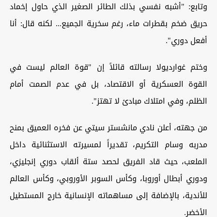
وتابع: "أشبه نفسي بذلك الطائر الصغير الذي حاول إخماد
حريق ضخم بقطرات ماء، رغم سخرية الجميع... لكنه قال: أنا
أفعل دوري".
وختم غوارديولا رسالته قائلاً إن "قوة العالم ليست في
القوة العسكرية أو الاقتصاد، بل في عدم الصمت أمام
الظلم، وفي امتلاك مبادئ لا تهتز".
من جهته، أعلن نادي مانشستر سيتي عن فخره العميق بمنح
مدربه وسام التكريم، تقديراً لمسيرته الاستثنائية داخل
الملعب، حيث قاد الفريق لحصد ستة ألقاب دوري إنجليزي،
ودوري أبطال أوروبا، وكأس السوبر الأوروبي، وكأس العالم
للأندية، بالإضافة إلى مساهماته الإنسانية خارج المستطيل
الأخضر.