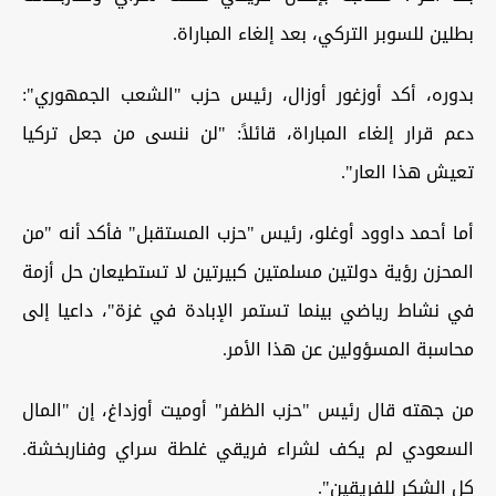
بطلين للسوبر التركي، بعد إلغاء المباراة.
بدوره، أكد أوزغور أوزال، رئيس حزب "الشعب الجمهوري":
دعم قرار إلغاء المباراة، قائلاً: "لن ننسى من جعل تركيا
تعيش هذا العار".
أما أحمد داوود أوغلو، رئيس "حزب المستقبل" فأكد أنه "من
المحزن رؤية دولتين مسلمتين كبيرتين لا تستطيعان حل أزمة
في نشاط رياضي بينما تستمر الإبادة في غزة"، داعيا إلى
محاسبة المسؤولين عن هذا الأمر.
من جهته قال رئيس "حزب الظفر" أوميت أوزداغ، إن "المال
السعودي لم يكف لشراء فريقي غلطة سراي وفناربخشة.
كل الشكر للفريقين".