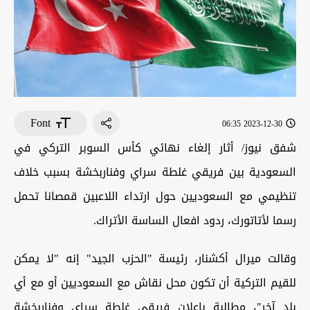
Font
2023-12-30 06:35
شفق نيوز/ أثار إلغاء نهائي كأس السوبر التركي في
السعودية بين فريقي غلطة سراي وفناربخشة بسبب خلاف
تنظيمي مع السعوديين حول ارتداء اللاعبين قمصانا تحمل
رسما لأتاتورك، ردود افعال الساسة الأتراك.
وقالت ميرال أكشنار، رئيسة "الحزب الجيد" إنه "لا يمكن
للقيم التركية أن تكون محل نقاش مع السعوديين أو مع أي
بلد آخر"، مطالبة بإعلان فريقي غلطة سراي وفناربخشة