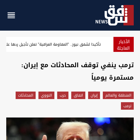
الأخبار
واشنطن تفرض عقوبات على منصات لـ"عملات مشفرة" تمول الحر
العاجلة
ترمب ينفي توقف المحادثات مع إيران:
مستمرة يومياً
المنطقة والعالم
إيران
اتفاق
حرب
النووي
المحادثات
ترمب