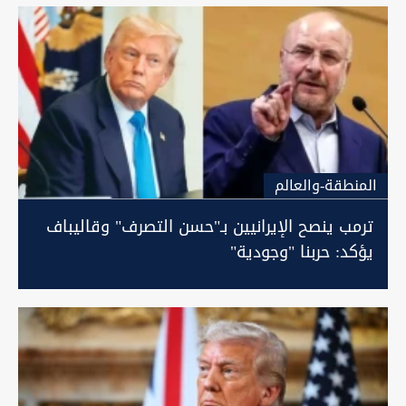
المنطقة-والعالم
ترمب ينصح الإيرانيين بـ"حسن التصرف" وقاليباف
يؤكد: حربنا "وجودية"