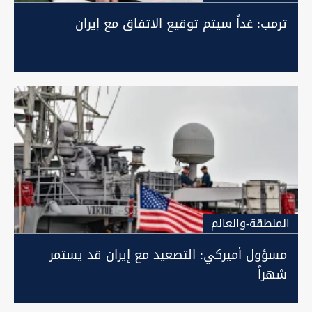
ترمب: غداً سيتم توقيع الاتفاق مع إيران
المنطقة-والعالم
مسؤول أميركي: التصعيد مع إيران قد يستمر
شهراً