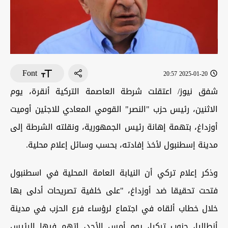
Font
2025-01-20 20:57
شفق نيوز/ اعتقلت شرطة العاصمة التركية أنقرة، يوم
الاثنين، رئيس حزب "النصر" القومي المعادي للاجئين أوميت
أوزداغ، بتهمة إهانة رئيس الجمهورية، ونقلته الشرطة إلى
مدينة إسطنبول لأخذ إفادته، بحسب وسائل إعلام محلية.
وذكر إعلام تركي أن النيابة العامة المحلية في اسطنبول
فتحت تحقيقا ضد أوزداغ، "على خلفية تصريحات أدلى بها
خلال خطاب ألقاه في اجتماع لرؤساء فرع الحزب في مدينة
أنطاليا، جنوب تركيا، يوم أمس الأحد، اتهم فيها الرئيس