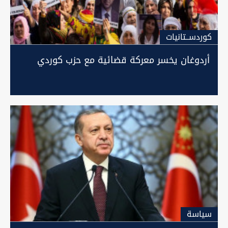
كوردســتانيات
أردوغان يخسر معركة قضائية مع حزب كوردي
سیاسة