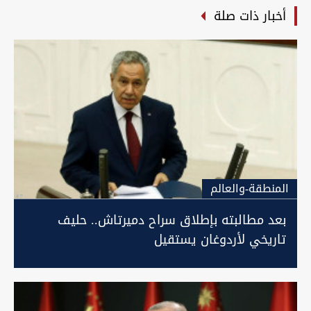
أخبار ذات صلة
المنطقة-والعالم
بعد مطالبته بإطلاق سراح دميرتاش.. حليف
تاريخي لأردوغان يستقيل