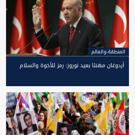
المنطقة-والعالم
أردوغان مهنئا بعيد نوروز: رمز للأخوة والسلام