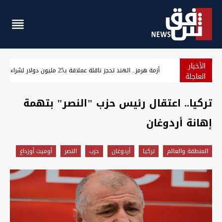
الأخبار
مسؤول سوري: التعاون النفطي مع العراق يخفف أزمة الطاقة ويم
العاجلة
تركيا.. اعتقال رئيس حزب "النصر" بتهمة
إهانة أردوغان
المنطقة والعالم
تركيا
أردوغان
حزب
النصر
أوميت أوزداغ