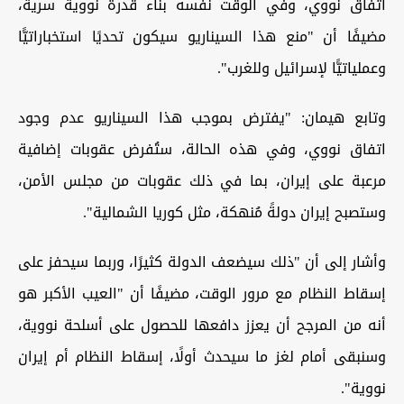
اتفاق نووي، وفي الوقت نفسه بناء قدرة نووية سرية،
مضيفًا أن "منع هذا السيناريو سيكون تحديًا استخباراتيًّا
وعملياتيًّا لإسرائيل وللغرب".
وتابع هيمان: "يفترض بموجب هذا السيناريو عدم وجود
اتفاق نووي، وفي هذه الحالة، ستُفرض عقوبات إضافية
مرعبة على إيران، بما في ذلك عقوبات من مجلس الأمن،
وستصبح إيران دولةً مُنهكة، مثل كوريا الشمالية".
وأشار إلى أن "ذلك سيضعف الدولة كثيرًا، وربما سيحفز على
إسقاط النظام مع مرور الوقت، مضيفًا أن "العيب الأكبر هو
أنه من المرجح أن يعزز دافعها للحصول على أسلحة نووية،
وسنبقى أمام لغز ما سيحدث أولًا، إسقاط النظام أم إيران
نووية".