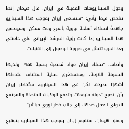
وحول السيناريوهات المقبلة في إيران، قال هيمان إنها
تتلخص فيما يأتي: "ستسعى إيران بموجب هذا السيناريو
جاهدةً لامتلاك أسلحة نووية بأسرع وقت ممكن، وسيتحقق
هذا السيناريو إذا كانت رؤية المرشد الإيراني علي خامنئي
بعد الحرب تتمثل في ضرورة الوصول إلى القنبلة".
وأضاف: "تمتلك إيران مواد مُخصبة بنسبة 60%، ولديها
المعرفة اللازمة، وستستغرق عملية استئناف نشاطها
أشهرًا عديدة، لكن في هذا السيناريو، ستُخاطر إيران
بأن تصبح "دولة منبوذة"، وتدفع الولايات المتحدة والمجتمع
الدولي للعمل ضدها، إلى جانب خطر نووي مباشر".
ووفق هيمان، ستقوم إيران بموجب هذا السيناريو بتوقيع