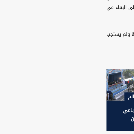
لى البقاء في
قة ولم يستجب
لم
باعي
ن
 الشرق