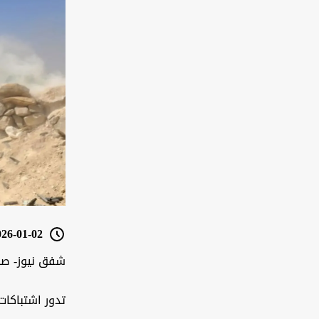
6-01-02 16:05
شفق نيوز- صن
تدور اشتباكات