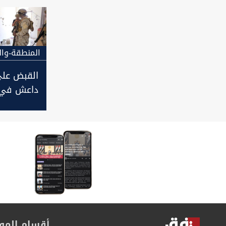
مصر والسو
المنطقة-وال
القبض على
داعش في 
أقسام المو