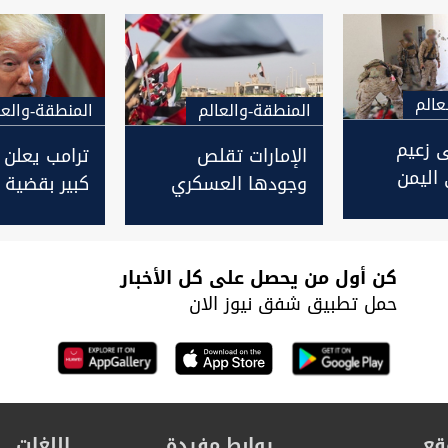
الأوسط
دان
تجند الأطفال
عالم
المنطقة-والعالم
المنطقة-والعا
 زعيم
الإمارات تقلص
ترامب يعلن 
اليمن
وجودها العسكري
كبير بقضية إ
في اليمن مع تزايد
التوتر في الخليج
كن أول من يحصل على كل الأخبار
حمل تطبيق شفق نيوز الان
قع
روابط مفيدة
اللغات