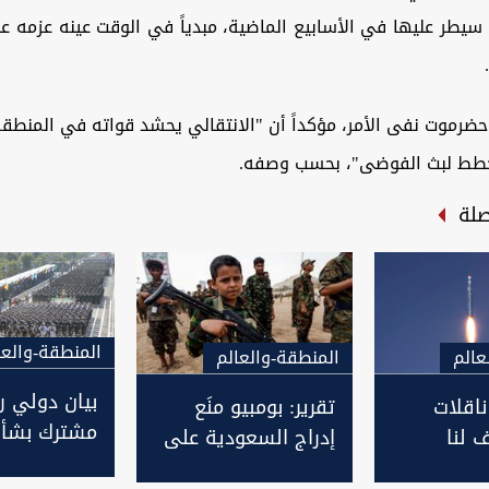
سيطر عليها في الأسابيع الماضية، مبدياً في الوقت عينه عزمه ع
حضرموت نفى الأمر، مؤكداً أن "الانتقالي يحشد قواته في المنط
خطط لبث الفوضى"، بحسب وصفه.
صلة
المنطقة-والعا
عالم
المنطقة-والعالم
بيان دولي ر
ناقلات
تقرير: بومبيو منَع
مشترك بشأ
 لنا
إدراج السعودية على
التصعيد في
 ستطال
قائمة الدول التي