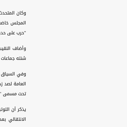
وكان المتحدث
المجلس خاضت
"حرب على حدود
وأضاف النقيب
شنته جماعات م
وفي السياق ن
العامة لصد ز
تحت مسمى "اس
يذكر أن التوت
الانتقالي بع