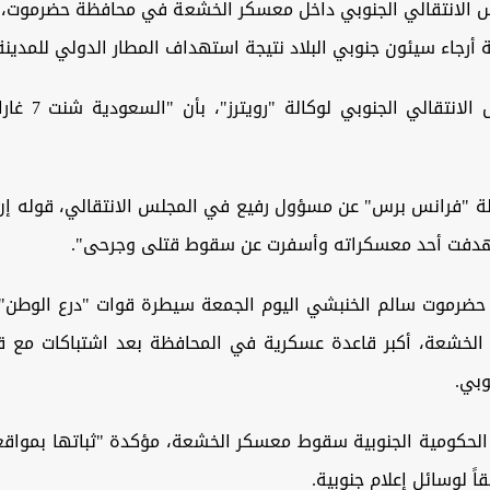
 الانتقالي الجنوبي داخل معسكر الخشعة في محافظة حضرموت، 
ة أرجاء سيئون جنوبي البلاد نتيجة استهداف المطار الدولي للمدينة
وأفاد المجلس الانتقا
لة "فرانس برس" عن مسؤول رفيع في المجلس الانتقالي، قوله إن 
دفت أحد معسكراته وأسفرت عن سقوط قتلى وجرحى".
حضرموت سالم الخنبشي اليوم الجمعة سيطرة قوات "درع الوطن
ء 37 في الخشعة، أكبر قاعدة عسكرية في المحافظة بعد اشتباكات مع
وبي.
الحكومية الجنوبية سقوط معسكر الخشعة، مؤكدة "ثباتها بمواق
ً لوسائل إعلام جنوبية.