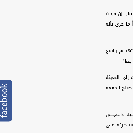
قال إن قوات
ا جرى بأنه
 "هجوم واسع
بها".
إلى التعبئة
صباح الجمعة
cebook
منية والمجلس
وسيطرته على