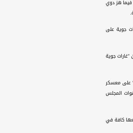
فيما هز دوي
.
لي الجنوبي لوكالة "رويترز"، بأن "السعودية شنت 7 غارات جوية على
"غارات جوية
" على معسكر
 قوات المجلس
عها كافة في