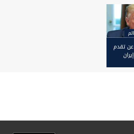
لم
عن تقدم
يران