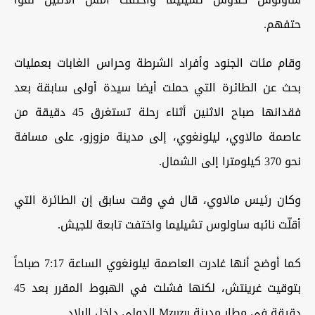
حتفهم.
وقام مئات الجنود وأفراد الشرطة وحراس الغابات بعمليات
بحث عن الطائرة التي حملت أيضا سيدة أولى سابقة بعد
فقدانها صباح الاثنين أثناء رحلة تستغرق 45 دقيقة من
عاصمة مالاوي، ليلونغوي، إلى مدينة مزوزو، على مسافة
نحو 370 كيلومترا إلى الشمال.
وكان رئيس مالاوي، قال في وقت سابق إن الطائرة التي
أقلّت نائبه ساولوس تشيليما واختفت تابعة للجيش.
كما أوضح أنها غادرت العاصمة ليلونغوي الساعة 7:17 صباحاً
بتوقيت غرينتش، لكنها فشلت في الهبوط المقرر بعد 45
دقيقة في مطار مدينة Mzuzu الدولي داخل البلاد.