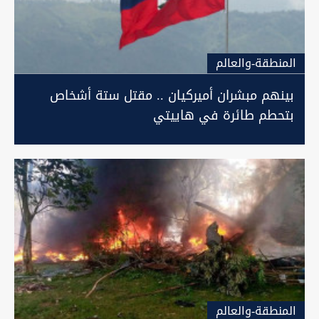
المنطقة-والعالم
بينهم مبشران أميركيان .. مقتل ستة أشخاص
بتحطم طائرة في هاييتي
المنطقة-والعالم