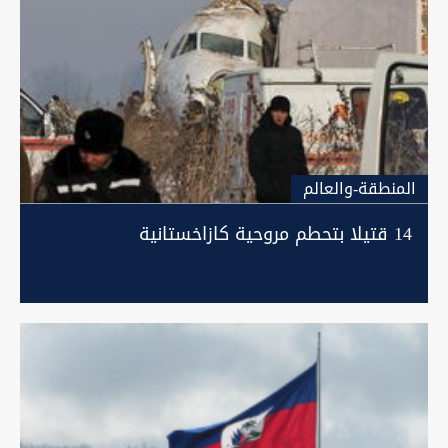
المنطقة-والعالم
14 قتيلا بتحطم مروحية كازاخستانية