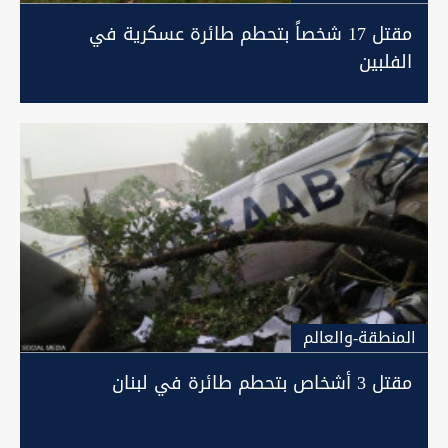
مقتل 17 شخصاً بتحطم طائرة عسكرية في
الفلبين
المنطقة-والعالم
مقتل 3 أشخاص بتحطم طائرة في لبنان