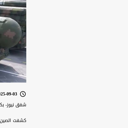
5-09-03 05:17
شفق نيوز- بك
كشفت الصين، ي