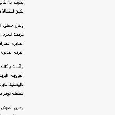
يعرف بـ"الثا
بكين احتفالاً 
وقال معلق ال
البرية العابرة 
وأكدت وكالة أ
النووية البر
باليستية عاب
متنقلة توفر قد
وجرى العرض ا