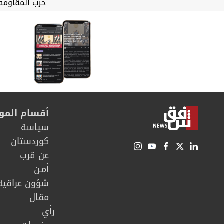
حرب المقاومة 
أقسام المو
سیاسة
كوردستان
عن قرب
أمـن
شؤون عراقية
مقال
رأي