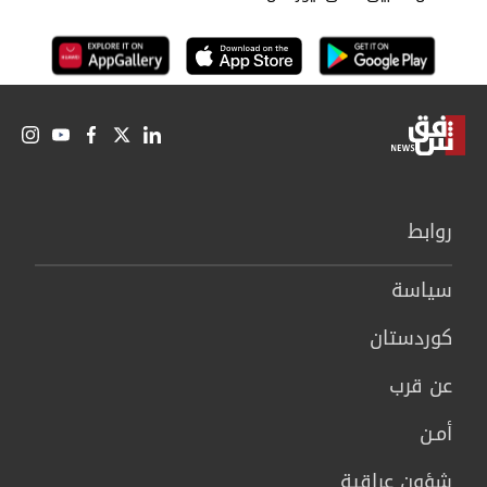
روابط
سیاسة
كوردستان
عن قرب
أمـن
شؤون عراقية