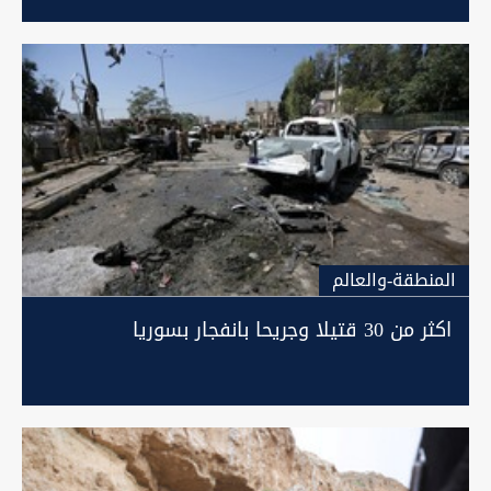
المنطقة-والعالم
اكثر من 30 قتيلا وجريحا بانفجار بسوريا