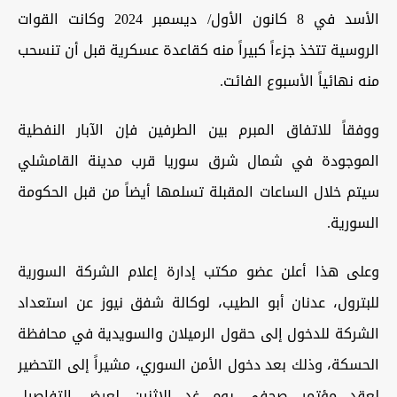
الأسد في 8 كانون الأول/ ديسمبر 2024 وكانت القوات
الروسية تتخذ جزءاً كبيراً منه كقاعدة عسكرية قبل أن تنسحب
منه نهائياً الأسبوع الفائت.
ووفقاً للاتفاق المبرم بين الطرفين فإن الآبار النفطية
الموجودة في شمال شرق سوريا قرب مدينة القامشلي
سيتم خلال الساعات المقبلة تسلمها أيضاً من قبل الحكومة
السورية.
وعلى هذا أعلن عضو مكتب إدارة إعلام الشركة السورية
للبترول، عدنان أبو الطيب، لوكالة شفق نيوز عن استعداد
الشركة للدخول إلى حقول الرميلان والسويدية في محافظة
الحسكة، وذلك بعد دخول الأمن السوري، مشيراً إلى التحضير
لعقد مؤتمر صحفي يوم غدٍ الاثنين لعرض التفاصيل