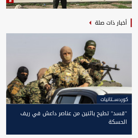
أخبار ذات صلة
كوردســتانيات
"قسد" تطيح باثنين من عناصر داعش في ريف
الحسكة