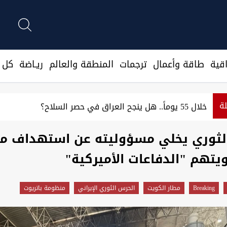
قية
طاقة وأعمال
ترجمات
المنطقة والعالم
ريـاضة
كل ا
لة
خلال 55 يوماً.. هل ينجح العراق في حصر السلاح؟
لثوري يخلي مسؤوليته عن استهداف م
يتهم "الدفاعات الأميركية"
Breaking
مطار الكويت
الحرس الثوري الإيراني
منظومة باتريوت