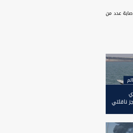
صابة عدد من
لم
ي
جز ناقلتي
في مياه