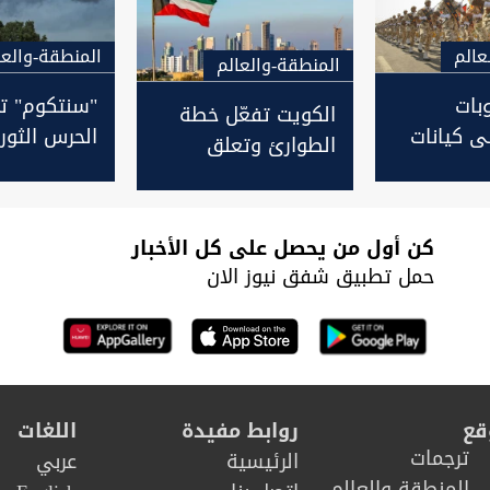
عالم
المنطقة-والعا
المنطقة-والعالم
بات
"سنتكوم" تر
الكويت تفعّل خطة
ى كيانات
الحرس الثور
الطوارئ وتعلق
عم الحرس
وتتهمه بـ"ا
الرحلات بعد
راني
في قصف مط
استهداف مطارها
الكويت
كن أول من يحصل على كل الأخبار
حمل تطبيق شفق نيوز الان
قع
روابط مفيدة
اللغات
ترجمات
الرئيسية
عربي
المنطقة والعالم