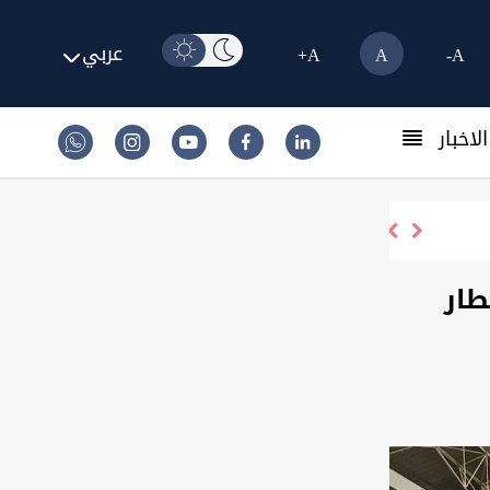
عربي
A+
A
A-
لاخبار
طار