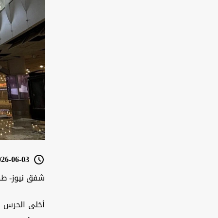
6-06-03 18:20
شفق نيوز- ط
أخلى الحرس ال