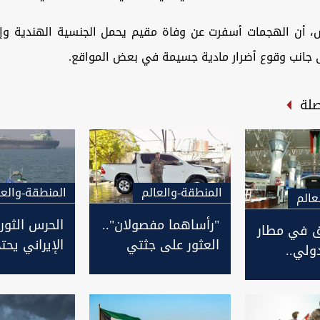
 أن الهجمات أسفرت عن وفاة مقيم يحمل الجنسية الهندية وإ
 جانب وقوع أضرار مادية جسيمة في بعض المواقع.
صلة
المنطقة-والعالم
المنطقة-والعا
عالم
"رأساهما مفصولان"..
الحرس الثور
يق في مطار
العثور على جثتي
الإيراني يحت
ولي..
متعاون مع الحرس
نفط أجنبية 
الإيراني وابن أخته
الخليج
في سوريا