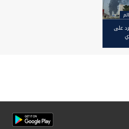
لم
د على
ي
لتعمد"
ار